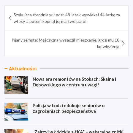
Nawigacja
Szokująca zbrodnia w Łodzi: 48-latek wywlekał 44-latkę za
wpisu
włosy, a potem kopnął jej martwe ciało!
Pijany zemsta: Mężczyzna wysadził mieszkanie, grozi mu 10
lat więzienia
Aktualności
Nowa era remontów na Stokach: Skalna i
Dębowskiego w centrum uwagi!
Policja w Łodzi edukuje seniorów o
zagrożeniach bezpieczeństwa
„Zajrzyj w Łódzkie z ŁKA” – wakacyjne zniżki