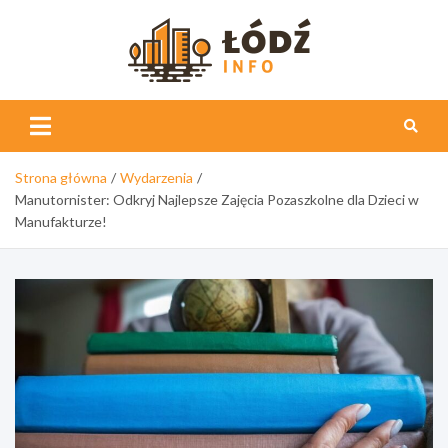
Skip
to
content
Łódź
Info
Strona główna
Wydarzenia
Manutornister: Odkryj Najlepsze Zajęcia Pozaszkolne dla Dzieci w
Manufakturze!