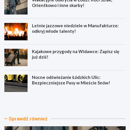
Orientkowo i inne skarby!
Letnie jazzowe niedziele w Manufakturze:
odkryj młode talenty!
Kajakowe przygody na Widawce: Zapisz się
już dziś!
Nocne odświeżanie Łódzkich Ulic:
Bezpieczniejsze Pasy w Mieście Snów!
W
L
a
e
k
t
a
n
c
i
Sprawdź również
y
e
j
j
n
a