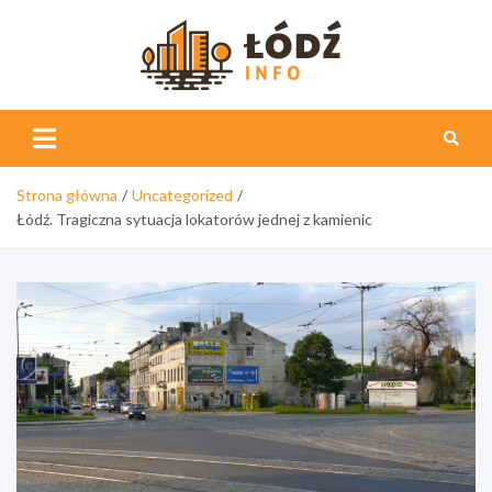
Skip
to
content
Łódź
Info
Strona główna
Uncategorized
Łódź. Tragiczna sytuacja lokatorów jednej z kamienic