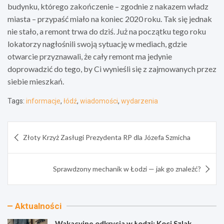
budynku, którego zakończenie – zgodnie z nakazem władz
miasta – przypaść miało na koniec 2020 roku. Tak się jednak
nie stało, a remont trwa do dziś. Już na początku tego roku
lokatorzy nagłośnili swoją sytuację w mediach, gdzie
otwarcie przyznawali, że cały remont ma jedynie
doprowadzić do tego, by Ci wynieśli się z zajmowanych przez
siebie mieszkań.
Tags:
informacje
,
łódź
,
wiadomości
,
wydarzenia
Nawigacja
Złoty Krzyż Zasługi Prezydenta RP dla Józefa Szmicha
wpisu
Sprawdzony mechanik w Łodzi — jak go znaleźć?
Aktualności
Wakacyjne odkrycia w Łodzi: Koci Szlak,