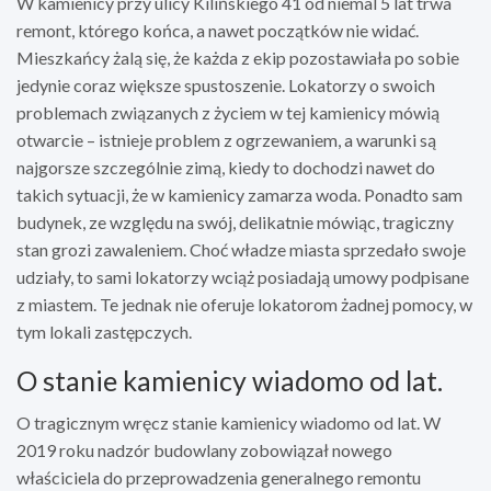
W kamienicy przy ulicy Kilińskiego 41 od niemal 5 lat trwa
remont, którego końca, a nawet początków nie widać.
Mieszkańcy żalą się, że każda z ekip pozostawiała po sobie
jedynie coraz większe spustoszenie. Lokatorzy o swoich
problemach związanych z życiem w tej kamienicy mówią
otwarcie – istnieje problem z ogrzewaniem, a warunki są
najgorsze szczególnie zimą, kiedy to dochodzi nawet do
takich sytuacji, że w kamienicy zamarza woda. Ponadto sam
budynek, ze względu na swój, delikatnie mówiąc, tragiczny
stan grozi zawaleniem. Choć władze miasta sprzedało swoje
udziały, to sami lokatorzy wciąż posiadają umowy podpisane
z miastem. Te jednak nie oferuje lokatorom żadnej pomocy, w
tym lokali zastępczych.
O stanie kamienicy wiadomo od lat.
O tragicznym wręcz stanie kamienicy wiadomo od lat. W
2019 roku nadzór budowlany zobowiązał nowego
właściciela do przeprowadzenia generalnego remontu