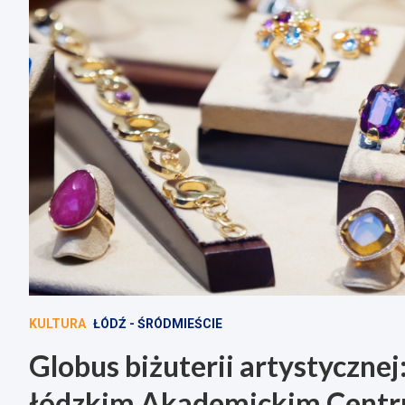
KULTURA
ŁÓDŹ - ŚRÓDMIEŚCIE
Globus biżuterii artystyczne
łódzkim Akademickim Centr