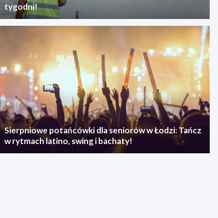
tygodni!
Sierpniowe potańcówki dla seniorów w Łodzi: Tańcz
w rytmach latino, swing i bachaty!