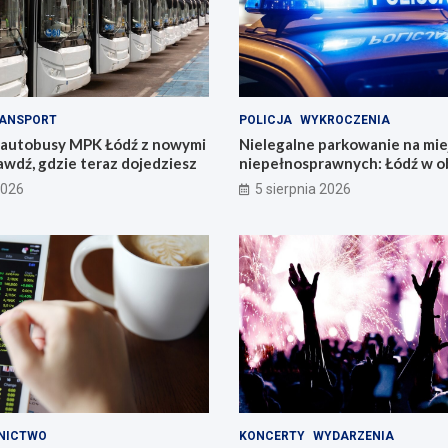
ANSPORT
POLICJA
WYKROCZENIA
 autobusy MPK Łódź z nowymi
Nielegalne parkowanie na mie
awdź, gdzie teraz dojedziesz
niepełnosprawnych: Łódź w o
problemu
2026
5 sierpnia 2026
NICTWO
KONCERTY
WYDARZENIA