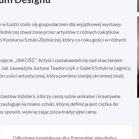
 w Łodzi stało się gospodarzem dla wyjątkowej wystawy.
złotniczej stworzone przez artystów z różnych zakątków
 Konkursu Sztuki Złotniczej, który co roku gości w różnych
jęcie „JAKOŚĆ”. Artyści zastanawiali się nad znaczeniem
 Jak zauważyła Justyna Teadorczyk z Galerii Sztuki w Legnicy,
órczości artystycznej, która pomimo swojej skromnej skali,
tantów biżuterii, którzy cenią sobie unikalne i kreatywne
sługuje na miano sztuki, której definicja jest ciężka do
ny sposób, wykraczając poza tradycyjne ramy.
Odbudowa torowiska na ulicy Rzgowskiej: mieszkańcy