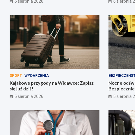
6 sierpnia 2026
6 sierpnia 
SPORT
WYDARZENIA
BEZPIECZEŃS
Kajakowe przygody na Widawce: Zapisz
Nocne odświe
się już dziś!
Bezpiecznie
5 sierpnia 2026
5 sierpnia 