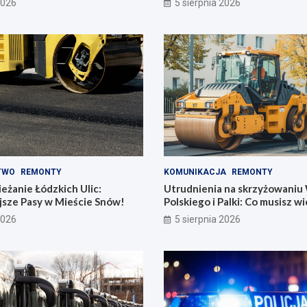
2026
5 sierpnia 2026
TWO
REMONTY
KOMUNIKACJA
REMONTY
żanie Łódzkich Ulic:
Utrudnienia na skrzyżowaniu
jsze Pasy w Mieście Snów!
Polskiego i Palki: Co musisz w
2026
5 sierpnia 2026