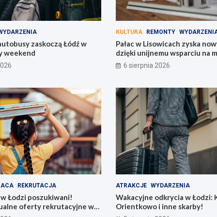
WYDARZENIA
KULTURA
REMONTY
WYDARZENI
utobusy zaskoczą Łódź w
Pałac w Lisowicach zyska now
y weekend
dzięki unijnemu wsparciu na 
2026
6 sierpnia 2026
RACA
REKRUTACJA
ATRAKCJE
WYDARZENIA
 w Łodzi poszukiwani!
Wakacyjne odkrycia w Łodzi: K
ualne oferty rekrutacyjne w
Orientkowo i inne skarby!
rzedszkolach