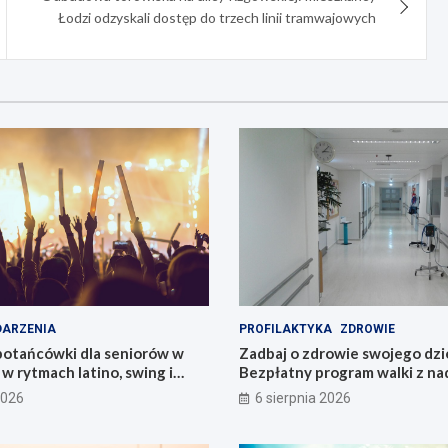
Łodzi odzyskali dostęp do trzech linii tramwajowych
ARZENIA
PROFILAKTYKA
ZDROWIE
potańcówki dla seniorów w
Zadbaj o zdrowie swojego dzi
 w rytmach latino, swing i
Bezpłatny program walki z n
Łódzkiem!
2026
6 sierpnia 2026