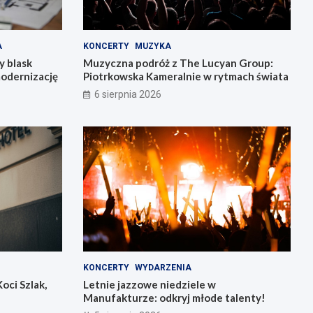
A
KONCERTY
MUZYKA
y blask
Muzyczna podróż z The Lucyan Group:
modernizację
Piotrkowska Kameralnie w rytmach świata
6 sierpnia 2026
KONCERTY
WYDARZENIA
oci Szlak,
Letnie jazzowe niedziele w
Manufakturze: odkryj młode talenty!