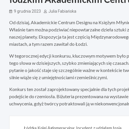
9 grudnia 2023
Julia Fabiańska
Od dzisiaj, Akademickie Centrum Designu na Księżym Młynie
Właśnie tam można podziwiać niepowtarzalne dzieła sztuki 
naszej planety. Ekspozycja ta jest częścią Międzynarodowego
miastach, a tym razem zawitał do Łodzi.
W tegorocznej edycji konkursu, kluczowym motywem było po
tego słowa w dzisiejszych, szybko zmieniających się czasach.
pytanie o jakość staje się szczególnie ważne w kontekście tw
silnie wiąże się z umiejętnościami rzemieślniczymi.
Konkurs ten został zaprojektowany specjalnie dla tych projek
podejście do rzemiosła. Biżuteria prezentowana na wystawie za
uchwycenia, gdyż twórcy potraktowali ją w niekonwencjonal
Nawigacja
Łódzka Kolej Aglomeracyjna: Incydent z udziałem łosia