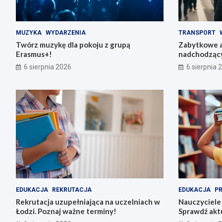
MUZYKA
WYDARZENIA
TRANSPORT
Twórz muzykę dla pokoju z grupą
Zabytkowe a
Erasmus+!
nadchodząc
6 sierpnia 2026
6 sierpnia 
EDUKACJA
REKRUTACJA
EDUKACJA
P
Rekrutacja uzupełniająca na uczelniach w
Nauczyciele
Łodzi. Poznaj ważne terminy!
Sprawdź akt
szkołach i p