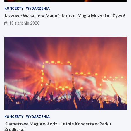
a
i
KONCERTY
WYDARZENIA
k
:
t
L
Jazzowe Wakacje w Manufakturze: Magia Muzyki na Żywo!
u
e
10 sierpnia 2026
r
t
z
n
e
i
:
e
M
K
a
o
g
n
i
c
a
e
M
r
u
t
z
y
y
w
k
P
i
a
n
r
a
k
KONCERTY
WYDARZENIA
Ż
u
Klarnetowe Magia w Łodzi: Letnie Koncerty w Parku
y
Ź
Źródliska!