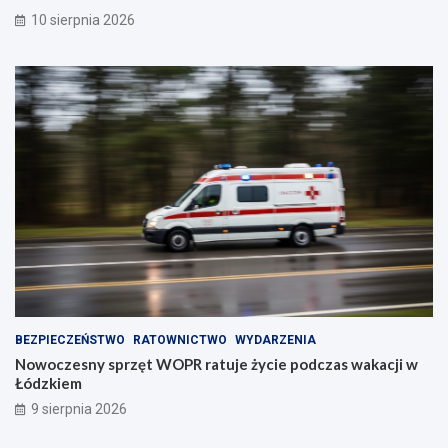
w
r
10 sierpnia 2026
o
ó
!
d
l
i
s
k
a
!
BEZPIECZEŃSTWO
RATOWNICTWO
WYDARZENIA
Nowoczesny sprzęt WOPR ratuje życie podczas wakacji w
Łódzkiem
9 sierpnia 2026