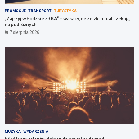
PROMOCJE
TRANSPORT
TURYSTYKA
„Zajrzyj w Łódzkie z ŁKA” – wakacyjne zniżki nadal czekają
na podróżnych
7 sierpnia 2026
MUZYKA
WYDARZENIA
Łódź łączy talenty: dołącz do nowej orkiestry!