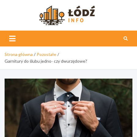
Skip
to
content
Łódź
Info
Strona główna
Pozostałe
Garnitury do ślubu jedno- czy dwurzędowe?