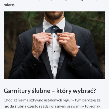
miarę.
Garnitury ślubne – który wybrać?
Chociaż nie ma sztywno ustalonych reguł – tym bardziej że
moda ślubna
często rządzi własnymi prawami – to jednak