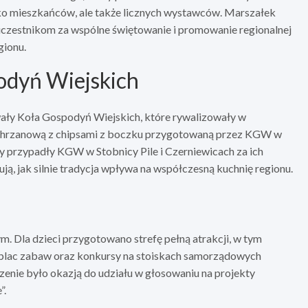
lko mieszkańców, ale także licznych wystawców. Marszałek
czestnikom za wspólne świętowanie i promowanie regionalnej
gionu.
odyń Wiejskich
wały Koła Gospodyń Wiejskich, które rywalizowały w
pę chrzanową z chipsami z boczku przygotowaną przez KGW w
dy przypadły KGW w Stobnicy Pile i Czerniewicach za ich
ją, jak silnie tradycja wpływa na współczesną kuchnię regionu.
m. Dla dzieci przygotowano strefę pełną atrakcji, w tym
y plac zabaw oraz konkursy na stoiskach samorządowych
nie było okazją do udziału w głosowaniu na projekty
”.