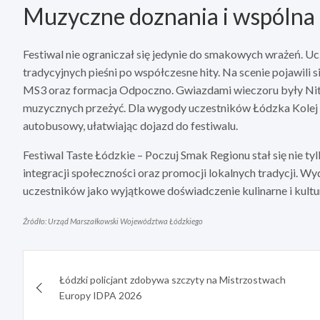
Muzyczne doznania i wspólna
Festiwal nie ograniczał się jedynie do smakowych wrażeń. Uc
tradycyjnych pieśni po współczesne hity. Na scenie pojawili si
MS3 oraz formacja Odpoczno. Gwiazdami wieczoru były Nita
muzycznych przeżyć. Dla wygody uczestników Łódzka Kolej
autobusowy, ułatwiając dojazd do festiwalu.
Festiwal Taste Łódzkie – Poczuj Smak Regionu stał się nie ty
integracji społeczności oraz promocji lokalnych tradycji. Wy
uczestników jako wyjątkowe doświadczenie kulinarne i kultu
Źródło: Urząd Marszałkowski Województwa Łódzkiego
Nawigacja
Łódzki policjant zdobywa szczyty na Mistrzostwach
wpisu
Europy IDPA 2026