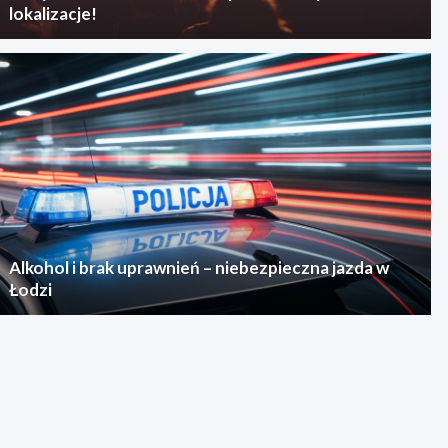
lokalizacje!
Alkohol i brak uprawnień – niebezpieczna jazda w
Łodzi