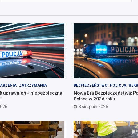
ARZENIA
ZATRZYMANIA
BEZPIECZEŃSTWO
POLICJA
REK
ak uprawnień – niebezpieczna
Nowa Era Bezpieczeństwa: Po
i
Polsce w 2026 roku
2026
8 sierpnia 2026