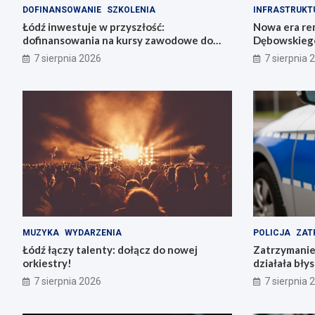
DOFINANSOWANIE
SZKOLENIA
INFRASTRUKT
Łódź inwestuje w przyszłość:
Nowa era re
dofinansowania na kursy zawodowe do
Dębowskiego
6800 zł!
7 sierpnia 2026
7 sierpnia 
MUZYKA
WYDARZENIA
POLICJA
ZAT
Łódź łączy talenty: dołącz do nowej
Zatrzymanie 
orkiestry!
działała bły
7 sierpnia 2026
7 sierpnia 