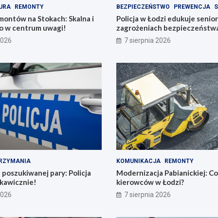
URA
REMONTY
BEZPIECZEŃSTWO
PREWENCJA
S
montów na Stokach: Skalna i
Policja w Łodzi edukuje senio
 w centrum uwagi!
zagrożeniach bezpieczeństw
2026
7 sierpnia 2026
RZYMANIA
KOMUNIKACJA
REMONTY
poszukiwanej pary: Policja
Modernizacja Pabianickiej: C
skawicznie!
kierowców w Łodzi?
2026
7 sierpnia 2026