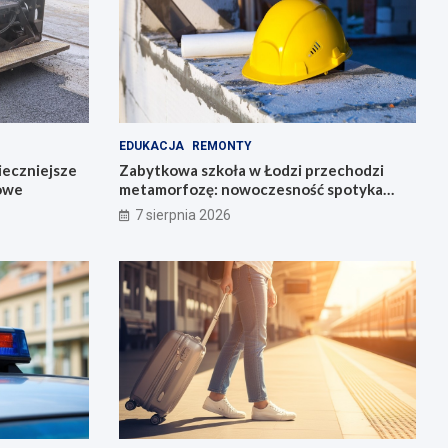
EDUKACJA
REMONTY
ieczniejsze
Zabytkowa szkoła w Łodzi przechodzi
gowe
metamorfozę: nowoczesność spotyka
historię
7 sierpnia 2026