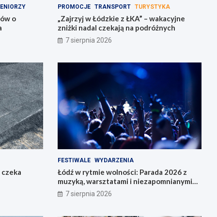
ENIORZY
PROMOCJE
TRANSPORT
TURYSTYKA
rów o
„Zajrzyj w Łódzkie z ŁKA” – wakacyjne
a
zniżki nadal czekają na podróżnych
7 sierpnia 2026
FESTIWALE
WYDARZENIA
o czeka
Łódź w rytmie wolności: Parada 2026 z
muzyką, warsztatami i niezapomnianymi
przeżyciami!
7 sierpnia 2026