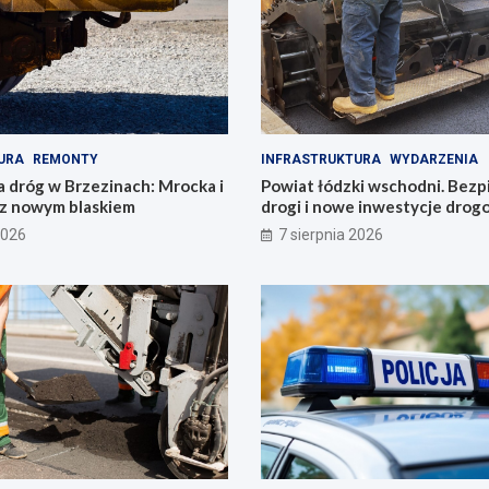
URA
REMONTY
INFRASTRUKTURA
WYDARZENIA
a dróg w Brzezinach: Mrocka i
Powiat łódzki wschodni. Bezp
z nowym blaskiem
drogi i nowe inwestycje dro
2026
7 sierpnia 2026