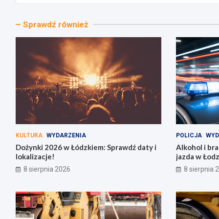
Sprawdź również
KULTURA
WYDARZENIA
POLICJA
WYD
Dożynki 2026 w Łódzkiem: Sprawdź daty i
Alkohol i br
lokalizacje!
jazda w Łodz
8 sierpnia 2026
8 sierpnia 