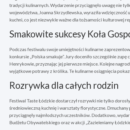
tradycji kulinarnych. Wydarzenie przyciągnęło uwagę nie ty
województwa, Joanna Skrzydlewska, wyraziła wdzięczność u
kuchni, co jest niezwykle ważne dla tożsamości kulturowej re
Smakowite sukcesy Koła Gosp
Podczas festiwalu swoje umiejętności kulinarne zaprezento
konkursie „Polska smakuje”. Jury doceniło szczególnie zu
Henrykowie, przyznając jej pierwsze miejsce. Kolejne nagro
wyjątkowe potrawy z królika. Te kulinarne osiągnięcia pokazu
Rozrywka dla całych rodzin
Festiwal Taste Łódzkie dostarczył rozrywki nie tylko dorosły
średniowieczną kuchnię i warsztaty florystyczne. Dmuchan
przyciągnęły najmłodszych uczestników. Dodatkowo, wydarze
Budżetu Obywatelskiego oraz w akcji „Zazieleniamy Łódzkie