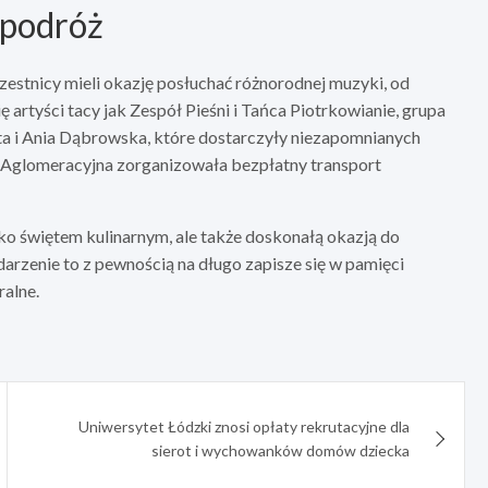
 podróż
zestnicy mieli okazję posłuchać różnorodnej muzyki, od
ę artyści tacy jak Zespół Pieśni i Tańca Piotrkowianie, grupa
 i Ania Dąbrowska, które dostarczyły niezapomnianych
 Aglomeracyjna zorganizowała bezpłatny transport
lko świętem kulinarnym, ale także doskonałą okazją do
darzenie to z pewnością na długo zapisze się w pamięci
ralne.
Uniwersytet Łódzki znosi opłaty rekrutacyjne dla
sierot i wychowanków domów dziecka