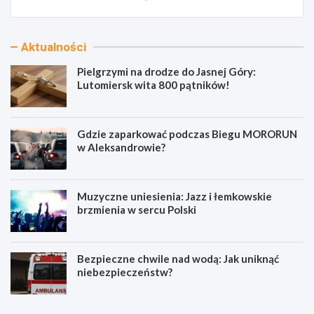
Aktualności
Pielgrzymi na drodze do Jasnej Góry:
Lutomiersk wita 800 pątników!
Gdzie zaparkować podczas Biegu MORORUN
w Aleksandrowie?
Muzyczne uniesienia: Jazz i łemkowskie
brzmienia w sercu Polski
Bezpieczne chwile nad wodą: Jak uniknąć
niebezpieczeństw?
P
G
i
d