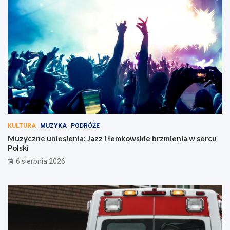
ą
t
n
i
k
ó
w
!
KULTURA
MUZYKA
PODRÓŻE
Muzyczne uniesienia: Jazz i łemkowskie brzmienia w sercu
Polski
6 sierpnia 2026