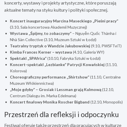
koncerty, wystawy i projekty artystyczne, które poruszają
aktualne tematy na styku kultury i polityki społecznej.
Koncert inauguracyjny Marcina Maseckiego „Pieśni pracy”
(3.10, Sala koncertowa Akademii Muzycznej)
Wystawa „Śpijmy, to zobaczymy”
– Nguyễn Quốc Thànha i
Nhà Sàn Collective (3.10, Muzeum Sztuki w Łodzi)
Teatralny tryptyk o Wandzie Jakubowskiej
(9.10, PWSFTviT)
Kimba Frances Kerner – wystawa
(4.10, Galeria WY)
Spektakl „SPAfrica”
(10.10, Fabryka Sztuki w Łodzi)
Koncert-spektakl „Lezbianke” Patrycji Kowańskiej
(11.10,
Kolorova)
Choreograficzny performance „Shirtshow”
(11.10, Centralne
Muzeum Włókiennictwa)
„Moje gdyby” – Grosiak i Lessman grają Kulmową
(12.10,
Centrum Dialogu im. Marka Edelmana)
Koncert finałowy Monika Roscher Bigband
(12.10, Monopolis)
Przestrzeń dla refleksji i odpoczynku
Festiwal oferuje także przestrzeń dla pracujących w kulturze