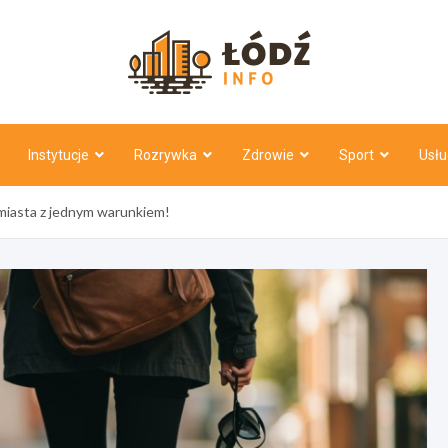
Łódź Inf
Instytucje
Rozrywka
Zdrowie
Sport
Usłu
iasta z jednym warunkiem!