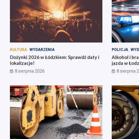
KULTURA
WYDARZENIA
POLICJA
WYD
Dożynki 2026 w Łódzkiem: Sprawdź daty i
Alkohol i br
lokalizacje!
jazda w Łodz
8 sierpnia 2026
8 sierpnia 