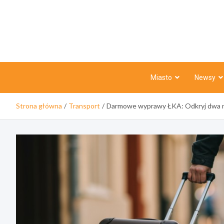
Skip
to
content
Miasto
Newsy
Strona główna
Transport
Darmowe wyprawy ŁKA: Odkryj dwa m