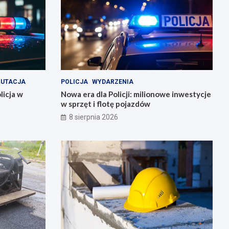
RUTACJA
POLICJA
WYDARZENIA
licja w
Nowa era dla Policji: milionowe inwestycje
w sprzęt i flotę pojazdów
8 sierpnia 2026