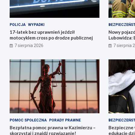
POLICJA
WYPADKI
BEZPIECZEŃS
17-latek bez uprawnień jeździł
Nowy pojazd
motocyklem cross po drodze publicznej
Lubowidza: 
mieszkańców
7 sierpnia 2026
7 sierpnia 
POMOC SPOŁECZNA
PORADY PRAWNE
BEZPIECZEŃS
Bezpłatna pomoc prawna w Kazimierzu –
Bezpieczne 
skorzystaj i znajdź rozwiązanie!
edukację dzi