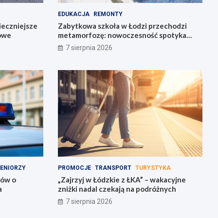
EDUKACJA
REMONTY
ieczniejsze
Zabytkowa szkoła w Łodzi przechodzi
gowe
metamorfozę: nowoczesność spotyka
historię
7 sierpnia 2026
ENIORZY
PROMOCJE
TRANSPORT
TURYSTYKA
rów o
„Zajrzyj w Łódzkie z ŁKA” – wakacyjne
a
zniżki nadal czekają na podróżnych
7 sierpnia 2026