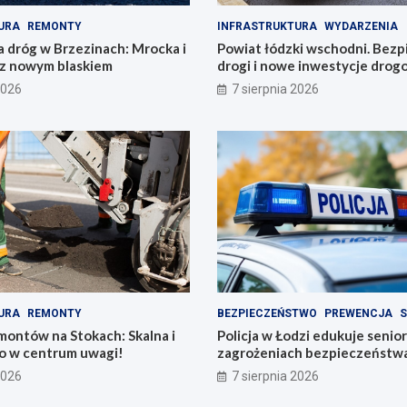
URA
REMONTY
INFRASTRUKTURA
WYDARZENIA
a dróg w Brzezinach: Mrocka i
Powiat łódzki wschodni. Bezp
z nowym blaskiem
drogi i nowe inwestycje dro
2026
7 sierpnia 2026
URA
REMONTY
BEZPIECZEŃSTWO
PREWENCJA
S
montów na Stokach: Skalna i
Policja w Łodzi edukuje senio
 w centrum uwagi!
zagrożeniach bezpieczeństw
2026
7 sierpnia 2026