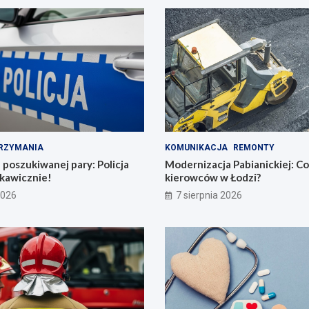
RZYMANIA
KOMUNIKACJA
REMONTY
poszukiwanej pary: Policja
Modernizacja Pabianickiej: C
skawicznie!
kierowców w Łodzi?
2026
7 sierpnia 2026