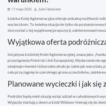
17 maja 2026
Julia Fabiańska
Łódzka Kolej Aglomeracyjna oferuje unikalną możliwość o
wycieczkom. To świetna okazja nie tylko do poznania nowyc
skorzystać z tej wyjątkowej propozycji, zainteresowani mus
Wyjątkowa oferta podróżnicza 
Inicjatywa Łódzkiej Kolei Aglomeracyjnej, znana jako „Fund
przystąpienia Polski do Unii Europejskiej. Wydarzenie nie og
obejmuje również różnorodne atrakcje, takie jak warsztaty, 
celu przyciągnięcie szerokiego grona uczestników, zaintere
Planowane wycieczki i jak się 
Podróżni będą mieli okazję wziąć udział w całodniowych wyc
Wyjazdy startują z dworca Łódź Widzew i kierują się do dw