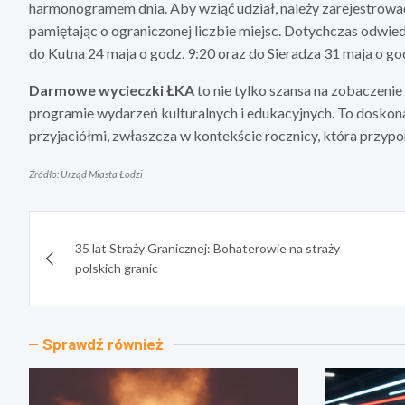
harmonogramem dnia. Aby wziąć udział, należy zarejestrować
pamiętając o ograniczonej liczbie miejsc. Dotychczas odwie
do Kutna 24 maja o godz. 9:20 oraz do Sieradza 31 maja o god
Darmowe wycieczki ŁKA
to nie tylko szansa na zobaczeni
programie wydarzeń kulturalnych i edukacyjnych. To doskona
przyjaciółmi, zwłaszcza w kontekście rocznicy, która przypo
Źródło: Urząd Miasta Łodzi
Nawigacja
35 lat Straży Granicznej: Bohaterowie na straży
wpisu
polskich granic
Sprawdź również