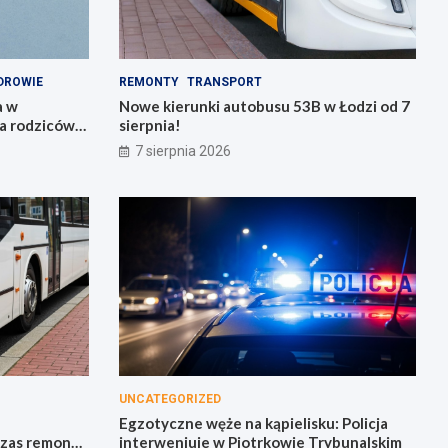
DROWIE
REMONTY
TRANSPORT
a w
Nowe kierunki autobusu 53B w Łodzi od 7
 rodziców i
sierpnia!
7 sierpnia 2026
UNCATEGORIZED
Egzotyczne węże na kąpielisku: Policja
czas remontu
interweniuje w Piotrkowie Trybunalskim