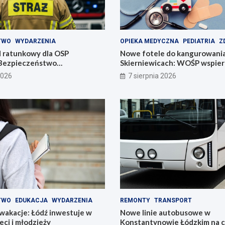
TWO
WYDARZENIA
OPIEKA MEDYCZNA
PEDIATRIA
Z
 ratunkowy dla OSP
Nowe fotele do kangurowani
Bezpieczeństwo
Skierniewicach: WOŚP wspiera
 na wyższym poziomie
noworodki
2026
7 sierpnia 2026
TWO
EDUKACJA
WYDARZENIA
REMONTY
TRANSPORT
wakacje: Łódź inwestuje w
Nowe linie autobusowe w
eci i młodzieży
Konstantynowie Łódzkim na 