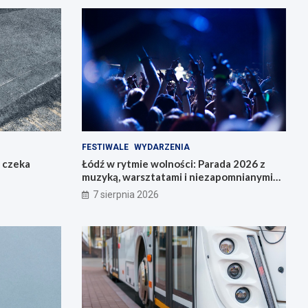
FESTIWALE
WYDARZENIA
o czeka
Łódź w rytmie wolności: Parada 2026 z
muzyką, warsztatami i niezapomnianymi
przeżyciami!
7 sierpnia 2026