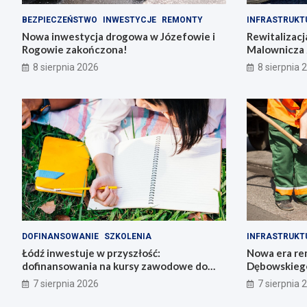
BEZPIECZEŃSTWO
INWESTYCJE
REMONTY
INFRASTRUKT
Nowa inwestycja drogowa w Józefowie i
Rewitalizacj
Rogowie zakończona!
Malownicza 
8 sierpnia 2026
8 sierpnia 
DOFINANSOWANIE
SZKOLENIA
INFRASTRUKT
Łódź inwestuje w przyszłość:
Nowa era re
dofinansowania na kursy zawodowe do
Dębowskiego
6800 zł!
7 sierpnia 2026
7 sierpnia 