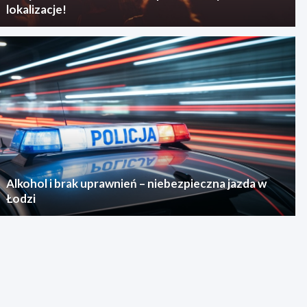
lokalizacje!
Alkohol i brak uprawnień – niebezpieczna jazda w
Łodzi