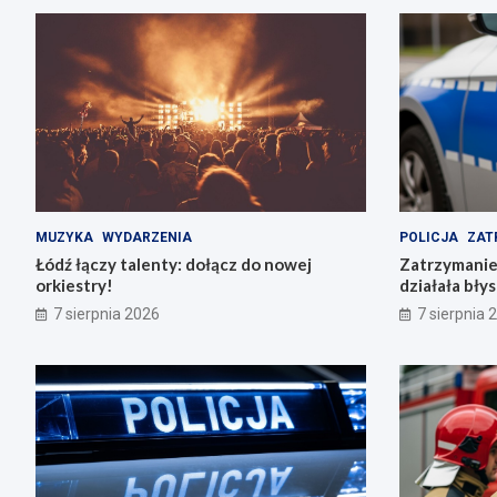
MUZYKA
WYDARZENIA
POLICJA
ZAT
Łódź łączy talenty: dołącz do nowej
Zatrzymanie 
orkiestry!
działała bły
7 sierpnia 2026
7 sierpnia 