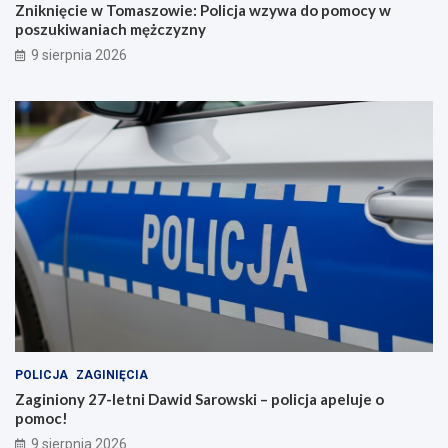
a
w
Zniknięcie w Tomaszowie: Policja wzywa do pomocy w
b
p
poszukiwaniach mężczyzny
e
o
9 sierpnia 2026
z
s
p
z
i
u
e
k
c
i
z
w
n
a
e
n
w
i
a
a
k
c
a
h
c
m
j
ę
e
ż
c
z
POLICJA
ZAGINIĘCIA
y
Zaginiony 27-letni Dawid Sarowski – policja apeluje o
z
pomoc!
n
y
9 sierpnia 2026