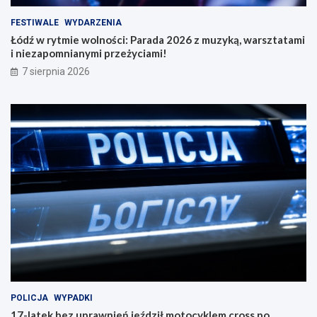
FESTIWALE
WYDARZENIA
Łódź w rytmie wolności: Parada 2026 z muzyką, warsztatami
i niezapomnianymi przeżyciami!
7 sierpnia 2026
POLICJA
WYPADKI
17-latek bez uprawnień jeździł motocyklem cross po