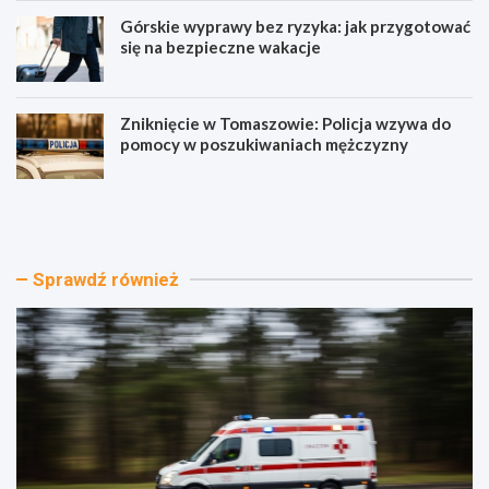
Górskie wyprawy bez ryzyka: jak przygotować
się na bezpieczne wakacje
Zniknięcie w Tomaszowie: Policja wzywa do
pomocy w poszukiwaniach mężczyzny
N
L
o
i
w
t
o
e
c
r
Sprawdź również
z
a
e
c
s
k
n
i
y
e
s
i
p
t
r
o
z
w
ę
a
t
r