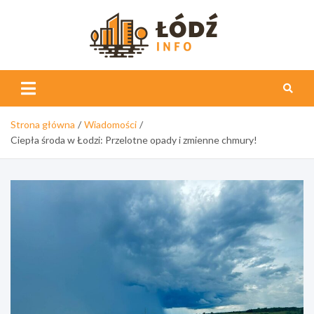
Skip
to
content
Łódź
Info
Strona główna
Wiadomości
Ciepła środa w Łodzi: Przelotne opady i zmienne chmury!