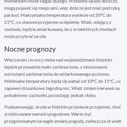
momentami może sięgać dużego. Przelotne opady deszczu
mogą pojawić się miejscami, więc dobrze jest mieć pod ręką
parasol. Maksymalna temperatura wyniesie od 20°C do
21°C, co stanowi przyjemne ocieplenie. Wiatr, wiejący z
zachodu, będzie umiarkowany, lecz w niektórych chwilach
może przybrać na sile.
Nocne prognozy
Wieczorem i w nocy niebo nad województwem łódzkim
będzie przeważnie mało zachmurzone, z okresowymi
wzrostami zachmurzenia do umiarkowanego poziomu.
Minimalne temperatury będą się wahać od 10°C do 11°C, co
zapewni stosunkowo łagodną noc. Wiatr zmieni kierunek na
południowo-zachodni, pozostając jednak słaby.
Podsumowując, środa w łódzkim przyniesie przyjemne, choć
zróżnicowane warunki pogodowe. Warto być
przygotowanym na nagłe zmiany pogody, zwłaszcza że wiatr