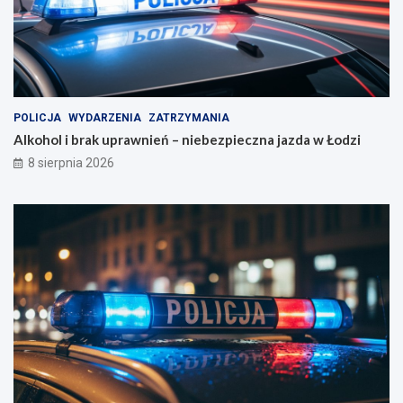
o
a
k
j
a
a
l
z
i
d
z
a
a
w
POLICJA
WYDARZENIA
ZATRZYMANIA
c
Ł
Alkohol i brak uprawnień – niebezpieczna jazda w Łodzi
j
o
8 sierpnia 2026
e
d
!
z
i