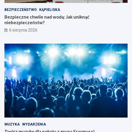
BEZPIECZEŃSTWO
KĄPIELISKA
Bezpieczne chwile nad wodą: Jak uniknąć
niebezpieczeństw?
6 sierpnia 2026
MUZYKA
WYDARZENIA
Twórz muzykę dla pokoju z grupą Erasmus+!