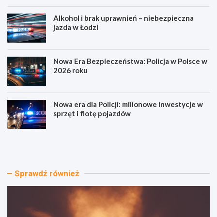
Alkohol i brak uprawnień – niebezpieczna
jazda w Łodzi
Nowa Era Bezpieczeństwa: Policja w Polsce w
2026 roku
Nowa era dla Policji: milionowe inwestycje w
sprzęt i flotę pojazdów
D
A
o
l
ż
k
y
o
n
h
Sprawdź również
k
o
i
l
2
i
0
b
2
r