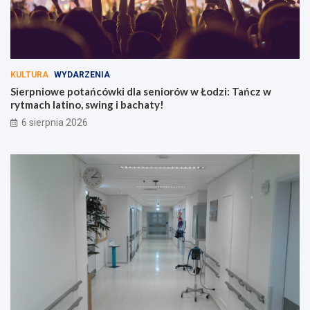
i
z
n
i
y
:
w
T
1
a
5
ń
KULTURA
WYDARZENIA
t
c
Sierpniowe potańcówki dla seniorów w Łodzi: Tańcz w
y
z
rytmach latino, swing i bachaty!
g
w
6 sierpnia 2026
o
r
d
y
n
t
i
m
!
a
c
h
l
a
t
i
n
o
,
s