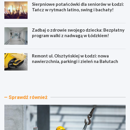
Sierpniowe potańcówki dla seniorów w Łodzi:
Tańcz w rytmach latino, swing i bachaty!
Zadbaj o zdrowie swojego dziecka: Bezpłatny
program walki z nadwagą w Łódzkiem!
Remont ul. Olsztyńskiej w Łodzi: nowa
nawierzchnia, parkingi i zieleń na Bałutach
E
S
k
i
o
e
l
r
o
p
Sprawdź również
g
n
i
i
c
o
z
w
n
e
e
p