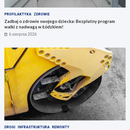
w
i
PROFILAKTYKA
ZDROWIE
n
Zadbaj o zdrowie swojego dziecka: Bezpłatny program
g
walki z nadwagą w Łódzkiem!
i
b
6 sierpnia 2026
a
c
h
a
t
y
!
DROGI
INFRASTRUKTURA
REMONTY