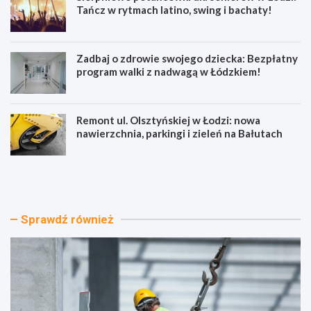
Tańcz w rytmach latino, swing i bachaty!
Zadbaj o zdrowie swojego dziecka: Bezpłatny
program walki z nadwagą w Łódzkiem!
Remont ul. Olsztyńskiej w Łodzi: nowa
nawierzchnia, parkingi i zieleń na Bałutach
E
S
k
i
o
e
l
r
o
p
Sprawdź również
g
n
i
i
c
o
z
w
n
e
e
p
m
o