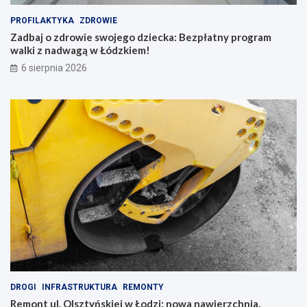
i
PROFILAKTYKA
ZDROWIE
n
Zadbaj o zdrowie swojego dziecka: Bezpłatny program
g
walki z nadwagą w Łódzkiem!
i
b
6 sierpnia 2026
a
c
h
a
t
y
!
DROGI
INFRASTRUKTURA
REMONTY
Remont ul. Olsztyńskiej w Łodzi: nowa nawierzchnia,