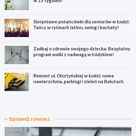
w 15 tygodni!
Sierpniowe potańcówki dla seniorów w Łodzi:
Tańcz w rytmach latino, swing i bachaty!
Zadbaj o zdrowie swojego dziecka: Bezpłatny
program walki z nadwagą w Łódzkiem!
Remont ul. Olsztyńskiej w Łodzi: nowa
nawierzchnia, parkingi i zieleń na Bałutach
E
S
k
i
o
e
l
r
o
p
Sprawdź również
g
n
i
i
c
o