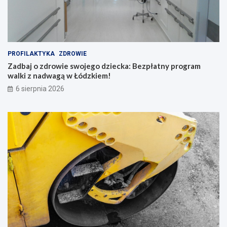
o
,
s
w
i
PROFILAKTYKA
ZDROWIE
n
Zadbaj o zdrowie swojego dziecka: Bezpłatny program
g
walki z nadwagą w Łódzkiem!
i
b
6 sierpnia 2026
a
c
h
a
t
y
!