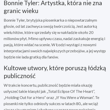
Bonnie Tyler: Artystka, która nie zna
granic wieku
Bonnie Tyler, brytyjska piosenkarka o niepowtarzalnym
głosie, od lat zachwyca swoją twórczością. Jest autorką
wielu hitów, które sprzedały się w nakładzie około 20
milionów płyt. Mimo upływu czasu, nadal zaskakuje energią i
pasją, które widać na scenie. W Łodzi wystąpi z nowymi
interpretacjami swoich największych przebojów, a jej występ
będzie nie lada gratką dla fanów.
Kultowe utwory, które poruszą łódzką
publiczność
W trakcie koncertu, publiczność będzie miała okazję
usłyszeć takie klasyki jak „Total Eclipse Of The Heart”,
„Holding Out for a Hero” oraz „If You Were a Woman”. Te
piosenki nie tylko odniosły sukces w latach 80., ale wciąż
cieszą się uznaniem i słuchane są przez nowe pokolenia