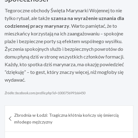
Tegoroczne obchody Święta Marynarki Wojennej to nie
tylko rytuał, ale także
szansa na wyrażenie uznania dla
codziennej pracy marynarzy
. Warto pamiętać, że to
mieszkańcy korzystają na ich zaangażowaniu – spokojne
plaże i bezpieczne porty są efektem wspólnego wysiłku.
Życzenia spokojnych służb i bezpiecznych powrotów do
domu płyną dziś w stronę wszystkich członków formacji.
Każdy, kto spotka dziś marynarza, ma okazję powiedzieć
“dziękuję” – to gest, który znaczy więcej, niż mogłoby się
wydawać.
Źródło: facebook.com/profile.php?id=100075699166450
Nawigacja
Zbrodnia w Łodzi: Tragiczna kłótnia kończy się śmiercią
wpisu
młodego mężczyzny