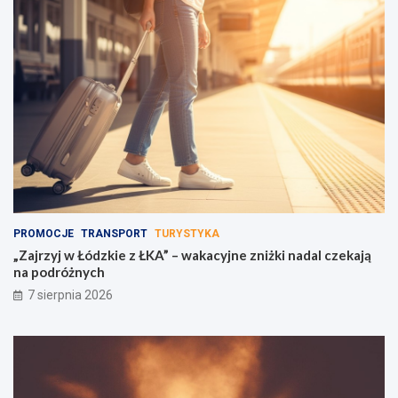
r
z
u
e
m
ń
u
s
w
t
a
w
g
a
i
!
PROMOCJE
TRANSPORT
TURYSTYKA
„Zajrzyj w Łódzkie z ŁKA” – wakacyjne zniżki nadal czekają
na podróżnych
7 sierpnia 2026