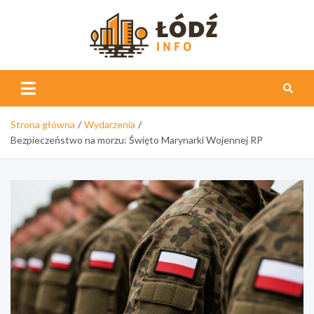
Skip
to
content
Łódź
Info
Strona główna
Wydarzenia
Bezpieczeństwo na morzu: Święto Marynarki Wojennej RP