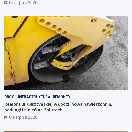
b
6 sierpnia 2026
a
c
h
a
t
y
!
DROGI
INFRASTRUKTURA
REMONTY
Remont ul. Olsztyńskiej w Łodzi: nowa nawierzchnia,
parkingi i zieleń na Bałutach
6 sierpnia 2026