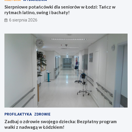
t
c
Sierpniowe potańcówki dla seniorów w Łodzi: Tańcz w
y
z
rytmach latino, swing i bachaty!
g
w
6 sierpnia 2026
o
r
d
y
n
t
i
m
!
a
c
h
l
a
t
i
n
o
,
s
w
i
PROFILAKTYKA
ZDROWIE
n
Zadbaj o zdrowie swojego dziecka: Bezpłatny program
g
walki z nadwagą w Łódzkiem!
i