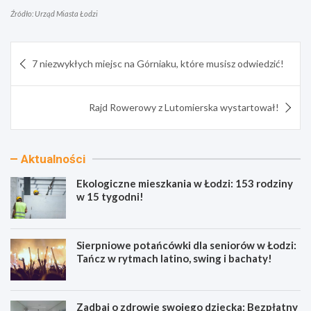
Źródło: Urząd Miasta Łodzi
Nawigacja
7 niezwykłych miejsc na Górniaku, które musisz odwiedzić!
wpisu
Rajd Rowerowy z Lutomierska wystartował!
Aktualności
Ekologiczne mieszkania w Łodzi: 153 rodziny
w 15 tygodni!
Sierpniowe potańcówki dla seniorów w Łodzi:
Tańcz w rytmach latino, swing i bachaty!
Zadbaj o zdrowie swojego dziecka: Bezpłatny