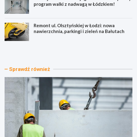
program walki z nadwagą w Łódzkiem!
Remont ul. Olsztyńskiej w Łodzi: nowa
nawierzchnia, parkingi i zieleń na Bałutach
E
S
k
i
o
e
l
r
o
p
Sprawdź również
g
n
i
i
c
o
z
w
n
e
e
p
m
o
i
t
e
a
s
ń
z
c
k
ó