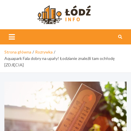
Skip
to
content
Łódź
Info
Strona główna
Rozrywka
Aquapark Fala dobry na upały! Łodzianie znaleźli tam ochłodę
[ZDJĘCIA]