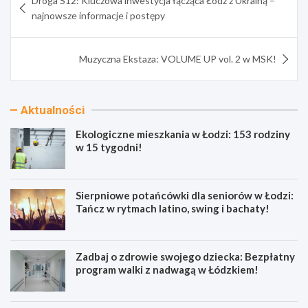
Droga S12: Kluczowa inwestycja łącząca Łódź z Ukrainą –
wpisu
najnowsze informacje i postępy
Muzyczna Ekstaza: VOLUME UP vol. 2 w MSK!
Aktualności
Ekologiczne mieszkania w Łodzi: 153 rodziny
w 15 tygodni!
Sierpniowe potańcówki dla seniorów w Łodzi:
Tańcz w rytmach latino, swing i bachaty!
Zadbaj o zdrowie swojego dziecka: Bezpłatny
program walki z nadwagą w Łódzkiem!