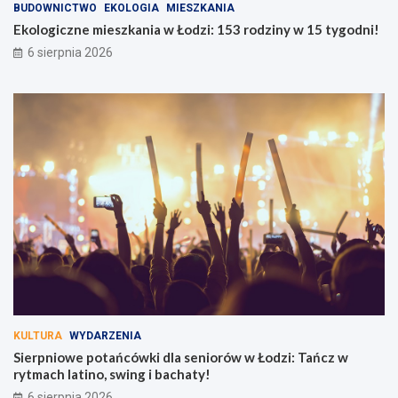
BUDOWNICTWO
EKOLOGIA
MIESZKANIA
w
l
Ł
a
Ekologiczne mieszkania w Łodzi: 153 rodziny w 15 tygodni!
o
s
6 sierpnia 2026
d
e
z
n
i
i
:
o
1
r
5
ó
3
w
r
w
o
Ł
d
o
z
d
i
z
n
i
y
:
w
T
1
a
5
ń
KULTURA
WYDARZENIA
t
c
Sierpniowe potańcówki dla seniorów w Łodzi: Tańcz w
y
z
rytmach latino, swing i bachaty!
g
w
6 sierpnia 2026