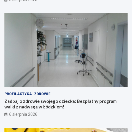
o
r
d
y
n
t
i
m
!
a
c
h
l
a
t
i
n
o
,
s
w
i
PROFILAKTYKA
ZDROWIE
n
Zadbaj o zdrowie swojego dziecka: Bezpłatny program
g
walki z nadwagą w Łódzkiem!
i
b
6 sierpnia 2026
a
c
h