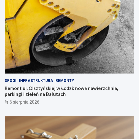
a
t
y
!
DROGI
INFRASTRUKTURA
REMONTY
Remont ul. Olsztyńskiej w Łodzi: nowa nawierzchnia,
parkingi i zieleń na Bałutach
6 sierpnia 2026