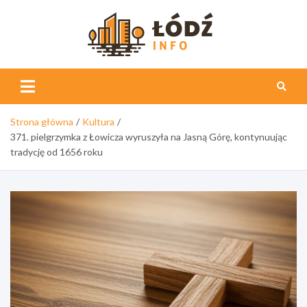
Skip
to
content
Łódź
Info
Strona główna
Kultura
371. pielgrzymka z Łowicza wyruszyła na Jasną Górę, kontynuując
tradycję od 1656 roku