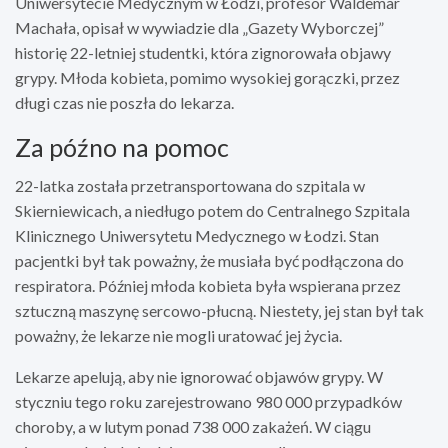
Uniwersytecie Medycznym w Łodzi, profesor Waldemar
Machała, opisał w wywiadzie dla „Gazety Wyborczej”
historię 22-letniej studentki, która zignorowała objawy
grypy. Młoda kobieta, pomimo wysokiej gorączki, przez
długi czas nie poszła do lekarza.
Za późno na pomoc
22-latka została przetransportowana do szpitala w
Skierniewicach, a niedługo potem do Centralnego Szpitala
Klinicznego Uniwersytetu Medycznego w Łodzi. Stan
pacjentki był tak poważny, że musiała być podłączona do
respiratora. Później młoda kobieta była wspierana przez
sztuczną maszynę sercowo-płucną. Niestety, jej stan był tak
poważny, że lekarze nie mogli uratować jej życia.
Lekarze apelują, aby nie ignorować objawów grypy. W
styczniu tego roku zarejestrowano 980 000 przypadków
choroby, a w lutym ponad 738 000 zakażeń. W ciągu