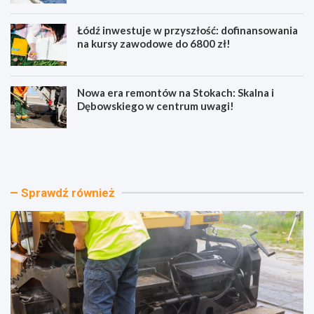
Łódź inwestuje w przyszłość: dofinansowania
na kursy zawodowe do 6800 zł!
Nowa era remontów na Stokach: Skalna i
Dębowskiego w centrum uwagi!
P
Z
o
a
w
b
i
y
a
t
Sprawdź również
t
k
ł
o
ó
w
d
a
z
s
k
z
i
k
w
o
s
ł
c
a