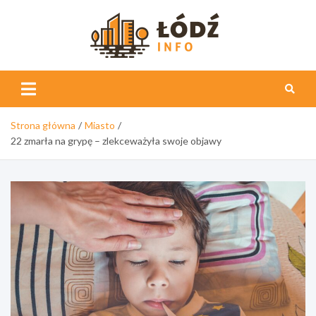
Skip
to
content
Łódź
Info
Strona główna
Miasto
22 zmarła na grypę – zlekceważyła swoje objawy