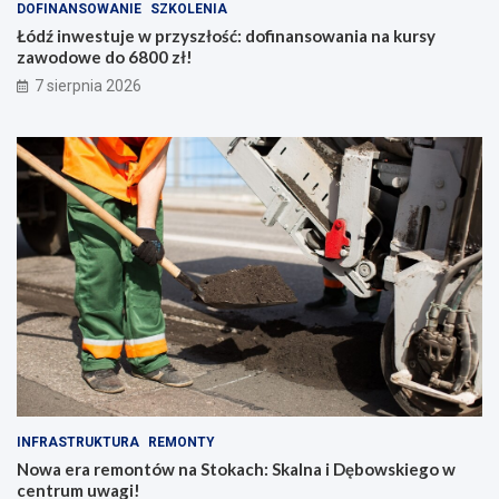
DOFINANSOWANIE
SZKOLENIA
e
h
Łódź inwestuje w przyszłość: dofinansowania na kursy
i
zawodowe do 6800 zł!
s
t
7 sierpnia 2026
o
r
i
ę
INFRASTRUKTURA
REMONTY
Nowa era remontów na Stokach: Skalna i Dębowskiego w
centrum uwagi!