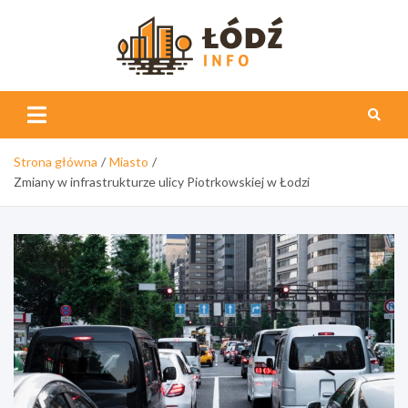
Skip
to
content
Łódź
Info
Strona główna
Miasto
Zmiany w infrastrukturze ulicy Piotrkowskiej w Łodzi