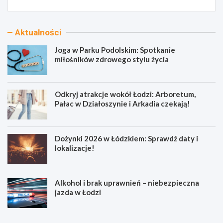
Aktualności
Joga w Parku Podolskim: Spotkanie
miłośników zdrowego stylu życia
Odkryj atrakcje wokół Łodzi: Arboretum,
Pałac w Działoszynie i Arkadia czekają!
Dożynki 2026 w Łódzkiem: Sprawdź daty i
lokalizacje!
Alkohol i brak uprawnień – niebezpieczna
jazda w Łodzi
J
O
o
d