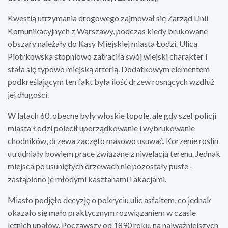
Kwestią utrzymania drogowego zajmował się Zarząd Linii
Komunikacyjnych z Warszawy, podczas kiedy brukowane
obszary należały do Kasy Miejskiej miasta Łodzi. Ulica
Piotrkowska stopniowo zatraciła swój wiejski charakter i
stała się typowo miejską arterią. Dodatkowym elementem
podkreślającym ten fakt była ilość drzew rosnących wzdłuż
jej długości.
W latach 60. obecne były włoskie topole, ale gdy szef policji
miasta Łodzi polecił uporządkowanie i wybrukowanie
chodników, drzewa zaczęto masowo usuwać. Korzenie roślin
utrudniały bowiem prace związane z niwelacją terenu. Jednak
miejsca po usuniętych drzewach nie pozostały puste –
zastąpiono je młodymi kasztanami i akacjami.
Miasto podjęło decyzję o pokryciu ulic asfaltem, co jednak
okazało się mało praktycznym rozwiązaniem w czasie
letnich upałów. Począwszy od 1890 roku, na najważniejszych