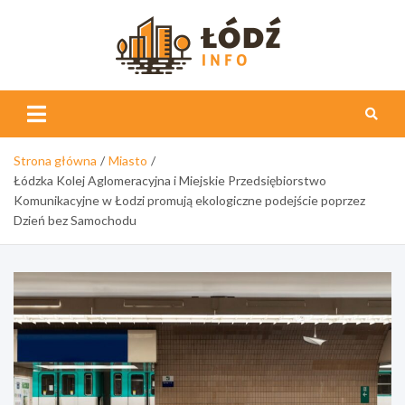
Skip
to
content
Łódź
Info
Strona główna
Miasto
Łódzka Kolej Aglomeracyjna i Miejskie Przedsiębiorstwo
Komunikacyjne w Łodzi promują ekologiczne podejście poprzez
Dzień bez Samochodu