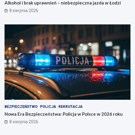
n
P
Alkohol i brak uprawnień – niebezpieczna jazda w Łodzi
i
o
8 sierpnia 2026
e
l
b
i
e
c
z
j
p
a
i
w
e
P
c
o
z
l
n
s
a
c
j
e
a
w
z
2
d
0
a
2
w
6
BEZPIECZEŃSTWO
POLICJA
REKRUTACJA
Ł
r
Nowa Era Bezpieczeństwa: Policja w Polsce w 2026 roku
o
o
8 sierpnia 2026
d
k
z
u
i