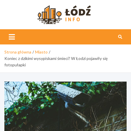
Skip
to
content
Łódź
Info
Strona główna
Miasto
Koniec z dzikimi wysypiskami śmieci? W Łodzi pojawiły się
fotopułapki