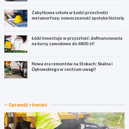
Zabytkowa szkoła w Łodzi przechodzi
metamorfozę: nowoczesność spotyka historię
Łódź inwestuje w przyszłość: dofinansowania
na kursy zawodowe do 6800 zł!
Nowa era remontów na Stokach: Skalna i
Dębowskiego w centrum uwagi!
P
Z
o
a
w
b
i
y
a
t
Sprawdź również
t
k
ł
o
ó
w
d
a
z
s