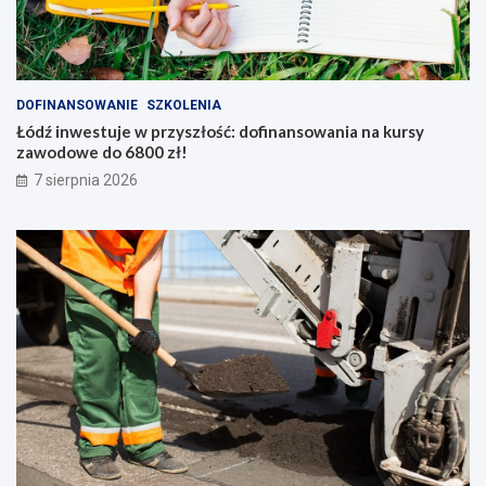
r
o
o
t
g
y
o
k
w
a
DOFINANSOWANIE
SZKOLENIA
e
h
Łódź inwestuje w przyszłość: dofinansowania na kursy
i
zawodowe do 6800 zł!
s
t
7 sierpnia 2026
o
r
i
ę