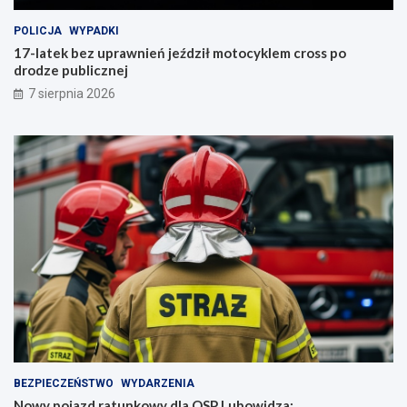
POLICJA
WYPADKI
17-latek bez uprawnień jeździł motocyklem cross po
drodze publicznej
7 sierpnia 2026
BEZPIECZEŃSTWO
WYDARZENIA
Nowy pojazd ratunkowy dla OSP Lubowidza: