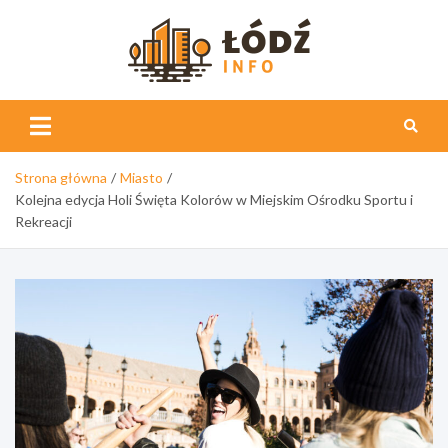
Skip
to
content
Łódź
Info
Strona główna
Miasto
Kolejna edycja Holi Święta Kolorów w Miejskim Ośrodku Sportu i
Rekreacji