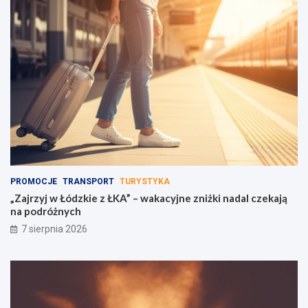
r
z
u
e
m
ń
u
s
w
t
a
w
g
a
i
!
PROMOCJE
TRANSPORT
TURYSTYKA
„Zajrzyj w Łódzkie z ŁKA” – wakacyjne zniżki nadal czekają
na podróżnych
7 sierpnia 2026