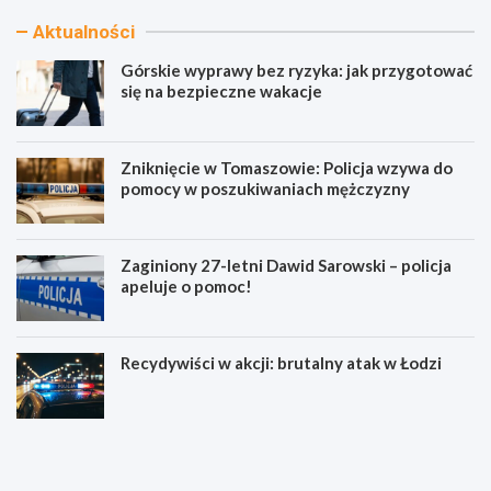
Aktualności
Górskie wyprawy bez ryzyka: jak przygotować
się na bezpieczne wakacje
Zniknięcie w Tomaszowie: Policja wzywa do
pomocy w poszukiwaniach mężczyzny
Zaginiony 27-letni Dawid Sarowski – policja
apeluje o pomoc!
Recydywiści w akcji: brutalny atak w Łodzi
G
Z
ó
n
r
i
s
k