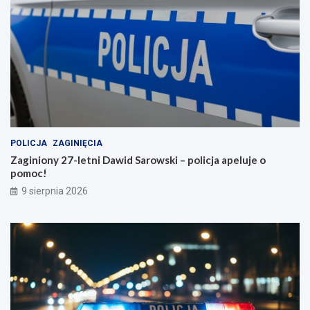
n
a
e
n
w
i
a
a
k
c
a
h
c
m
j
ę
e
ż
c
z
POLICJA
ZAGINIĘCIA
y
Zaginiony 27-letni Dawid Sarowski – policja apeluje o
z
pomoc!
n
y
9 sierpnia 2026