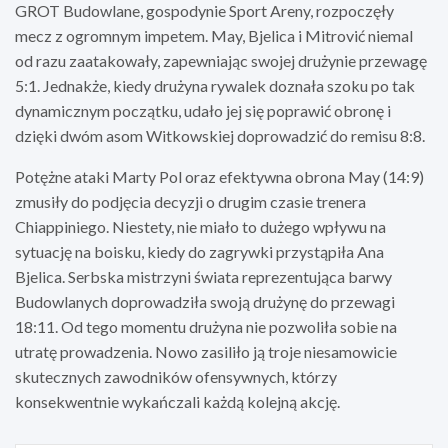
GROT Budowlane, gospodynie Sport Areny, rozpoczęły
mecz z ogromnym impetem. May, Bjelica i Mitrović niemal
od razu zaatakowały, zapewniając swojej drużynie przewagę
5:1. Jednakże, kiedy drużyna rywalek doznała szoku po tak
dynamicznym początku, udało jej się poprawić obronę i
dzięki dwóm asom Witkowskiej doprowadzić do remisu 8:8.
Potężne ataki Marty Pol oraz efektywna obrona May (14:9)
zmusiły do podjęcia decyzji o drugim czasie trenera
Chiappiniego. Niestety, nie miało to dużego wpływu na
sytuację na boisku, kiedy do zagrywki przystąpiła Ana
Bjelica. Serbska mistrzyni świata reprezentująca barwy
Budowlanych doprowadziła swoją drużynę do przewagi
18:11. Od tego momentu drużyna nie pozwoliła sobie na
utratę prowadzenia. Nowo zasiliło ją troje niesamowicie
skutecznych zawodników ofensywnych, którzy
konsekwentnie wykańczali każdą kolejną akcję.