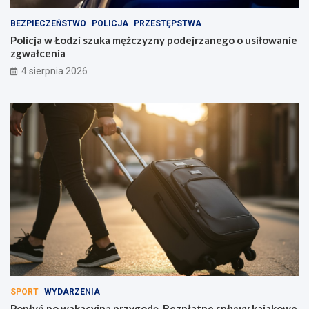
BEZPIECZEŃSTWO
POLICJA
PRZESTĘPSTWA
Policja w Łodzi szuka mężczyzny podejrzanego o usiłowanie
zgwałcenia
4 sierpnia 2026
SPORT
WYDARZENIA
Popłyń po wakacyjną przygodę. Bezpłatne spływy kajakowe