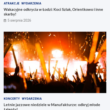
ATRAKCJE
WYDARZENIA
z
e
i
w
Wakacyjne odkrycia w Łodzi: Koci Szlak, Orientkowo i inne
:
M
skarby!
K
a
5 sierpnia 2026
o
n
c
u
i
f
S
a
z
k
l
t
a
u
k
r
,
z
O
e
r
:
i
o
e
d
n
k
t
r
k
y
o
j
KONCERTY
WYDARZENIA
w
m
Letnie jazzowe niedziele w Manufakturze: odkryj młode
o
ł
talenty!