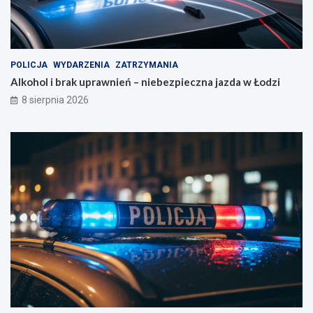
a
a
l
z
i
d
z
a
a
w
POLICJA
WYDARZENIA
ZATRZYMANIA
c
Ł
Alkohol i brak uprawnień – niebezpieczna jazda w Łodzi
j
o
8 sierpnia 2026
e
d
!
z
i