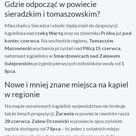
Gdzie odpocząć w powiecie
sieradzkim i tomaszowskim?
Mieszkańcy Sieradza i okolic będą mieli do dyspozycji
kąpieliska nad
rzeką Wartą
oraz na zbiorniku
Próba
już
pod
koniec czerwca
. Na wschodzie regionu,
Tomaszów
Mazowiecki
uruchamia przystań nad
Pilicą
15 czerwca
,
natomiast kąpielisko w
Smardzewicach nad Zalewem
Sulejowskim
przyjmie pierwszych miłośników wody od
1
lipca
.
Nowe i mniej znane miejsca na kąpiel
w regionie
Na mapie sezonowych kąpielisk województwa nie brakuje
także innych propozycji.
Żurawia
w powiecie rawskim rusza
28 czerwca
.
Zalew Drzewicki
w powiecie opoczyńskim
będzie dostępny od
7 lipca
– to jedno z ostatnich miejsc