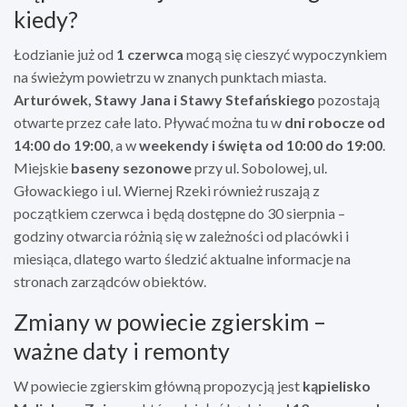
kiedy?
Łodzianie już od
1 czerwca
mogą się cieszyć wypoczynkiem
na świeżym powietrzu w znanych punktach miasta.
Arturówek, Stawy Jana i Stawy Stefańskiego
pozostają
otwarte przez całe lato. Pływać można tu w
dni robocze od
14:00 do 19:00
, a w
weekendy i święta od 10:00 do 19:00
.
Miejskie
baseny sezonowe
przy ul. Sobolowej, ul.
Głowackiego i ul. Wiernej Rzeki również ruszają z
początkiem czerwca i będą dostępne do 30 sierpnia –
godziny otwarcia różnią się w zależności od placówki i
miesiąca, dlatego warto śledzić aktualne informacje na
stronach zarządców obiektów.
Zmiany w powiecie zgierskim –
ważne daty i remonty
W powiecie zgierskim główną propozycją jest
kąpielisko