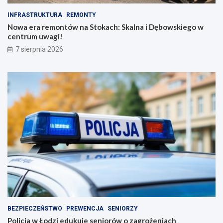
INFRASTRUKTURA
REMONTY
Nowa era remontów na Stokach: Skalna i Dębowskiego w
centrum uwagi!
7 sierpnia 2026
BEZPIECZEŃSTWO
PREWENCJA
SENIORZY
Policja w Łodzi edukuje seniorów o zagrożeniach