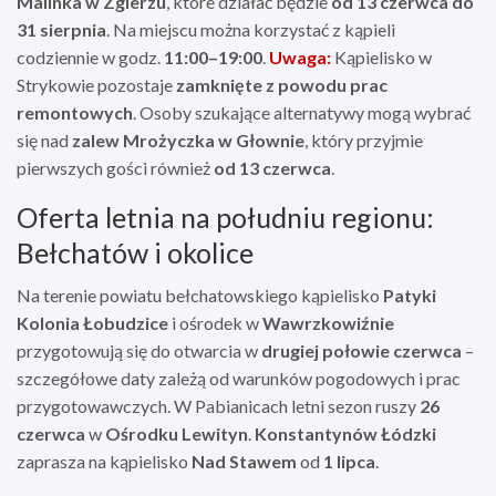
Malinka w Zgierzu
, które działać będzie
od 13 czerwca do
31 sierpnia
. Na miejscu można korzystać z kąpieli
codziennie w godz.
11:00–19:00
.
Uwaga:
Kąpielisko w
Strykowie pozostaje
zamknięte z powodu prac
remontowych
. Osoby szukające alternatywy mogą wybrać
się nad
zalew Mrożyczka w Głownie
, który przyjmie
pierwszych gości również
od 13 czerwca
.
Oferta letnia na południu regionu:
Bełchatów i okolice
Na terenie powiatu bełchatowskiego kąpielisko
Patyki
Kolonia Łobudzice
i ośrodek w
Wawrzkowiźnie
przygotowują się do otwarcia w
drugiej połowie czerwca
–
szczegółowe daty zależą od warunków pogodowych i prac
przygotowawczych. W Pabianicach letni sezon ruszy
26
czerwca
w
Ośrodku Lewityn
.
Konstantynów Łódzki
zaprasza na kąpielisko
Nad Stawem
od
1 lipca
.