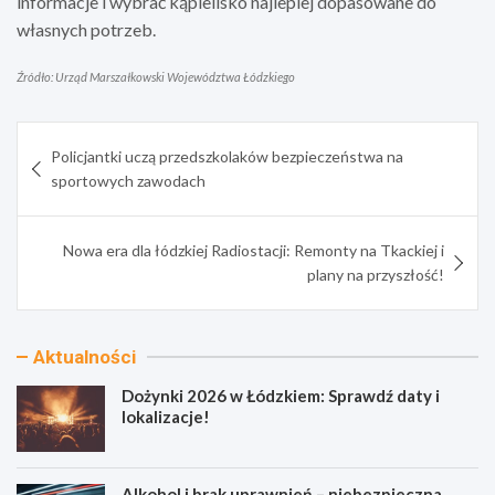
informacje i wybrać kąpielisko najlepiej dopasowane do
własnych potrzeb.
Źródło: Urząd Marszałkowski Województwa Łódzkiego
Nawigacja
Policjantki uczą przedszkolaków bezpieczeństwa na
wpisu
sportowych zawodach
Nowa era dla łódzkiej Radiostacji: Remonty na Tkackiej i
plany na przyszłość!
Aktualności
Dożynki 2026 w Łódzkiem: Sprawdź daty i
lokalizacje!
Alkohol i brak uprawnień – niebezpieczna