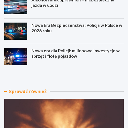
jazda w Łodzi
Nowa Era Bezpieczeństwa: Policja w Polsce w
2026 roku
Nowa era dla Policji: milionowe inwestycje w
sprzęt i flotę pojazdów
D
A
o
l
ż
k
y
o
n
h
Sprawdź również
k
o
i
l
2
i
0
b
2
r
6
a
w
k