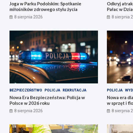
Joga w Parku Podolskim: Spotkanie
Odkryj atrak
miłośników zdrowego stylu życia
Pałac w Dzia
8 sierpnia 2026
8 sierpnia 
BEZPIECZEŃSTWO
POLICJA
REKRUTACJA
POLICJA
WYD
Nowa Era Bezpieczeństwa: Policja w
Nowa era dla
Polsce w 2026 roku
w sprzęt i f
8 sierpnia 2026
8 sierpnia 