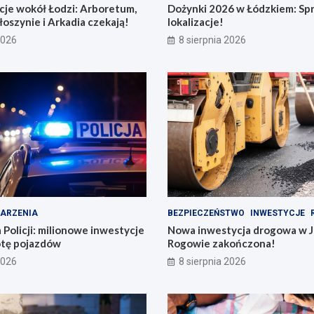
cje wokół Łodzi: Arboretum,
Dożynki 2026 w Łódzkiem: Spr
łoszynie i Arkadia czekają!
lokalizacje!
2026
8 sierpnia 2026
ARZENIA
BEZPIECZEŃSTWO
INWESTYCJE
 Policji: milionowe inwestycje
Nowa inwestycja drogowa w J
lotę pojazdów
Rogowie zakończona!
2026
8 sierpnia 2026