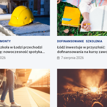
EMONTY
DOFINANSOWANIE
SZKOLENIA
zkoła w Łodzi przechodzi
Łódź inwestuje w przyszłość:
: nowoczesność spotyka
dofinansowania na kursy za
6800 zł!
2026
7 sierpnia 2026