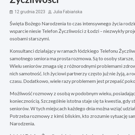
12 grudnia 2023
Julia Fabiańska
Święta Bożego Narodzenia to czas intensywnego życia rodzin
wsparcie niesie Telefon Życzliwości z Łodzi – niezwykły pro
osobami starszymi.
Konsultanci działający w ramach łódzkiego Telefonu Życzliw
samotnego seniora ma prosta rozmowa. Są to osoby starsze, 
Wielu seniorów zmaga się z różnorodnymi problemami zdrowo
nich samotność. Ich życiowi partnerzy często już nie żyją, a
czasu. Dodatkowo, wiele razy problemem jest przepaść pokol
Możliwość rozmowy z osobą w podobnym wieku, posiadającą 
koniecznością. Szczególnie istotna staje się ta kwestia, gdy 
seniorów. W tych miejscach każdego dnia można wziąć udzia
Potrzeba rozmowy z kimś bliskim, kto zrozumie sytuację sam
Narodzenia.