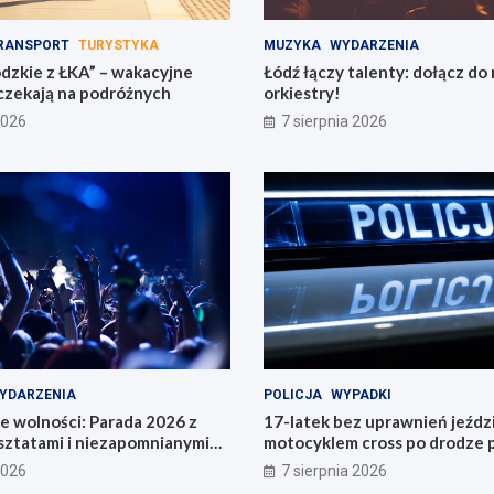
RANSPORT
TURYSTYKA
MUZYKA
WYDARZENIA
ódzkie z ŁKA” – wakacyjne
Łódź łączy talenty: dołącz do
 czekają na podróżnych
orkiestry!
2026
7 sierpnia 2026
YDARZENIA
POLICJA
WYPADKI
e wolności: Parada 2026 z
17-latek bez uprawnień jeździ
sztatami i niezapomnianymi
motocyklem cross po drodze p
!
2026
7 sierpnia 2026