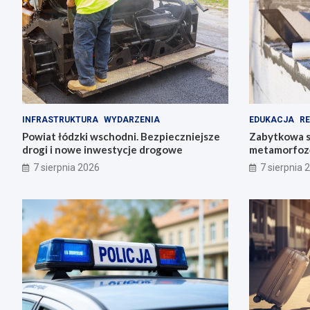
INFRASTRUKTURA
WYDARZENIA
EDUKACJA
R
Powiat łódzki wschodni. Bezpieczniejsze
Zabytkowa s
drogi i nowe inwestycje drogowe
metamorfozę
historię
7 sierpnia 2026
7 sierpnia 