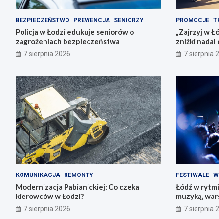
BEZPIECZEŃSTWO
PREWENCJA
SENIORZY
PROMOCJE
T
Policja w Łodzi edukuje seniorów o
„Zajrzyj w Ł
zagrożeniach bezpieczeństwa
zniżki nadal
7 sierpnia 2026
7 sierpnia 
KOMUNIKACJA
REMONTY
FESTIWALE
W
Modernizacja Pabianickiej: Co czeka
Łódź w rytmi
kierowców w Łodzi?
muzyką, war
przeżyciami
7 sierpnia 2026
7 sierpnia 