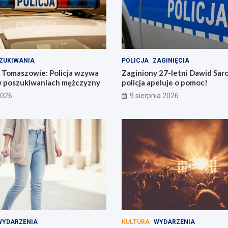
ZUKIWANIA
POLICJA
ZAGINIĘCIA
w Tomaszowie: Policja wzywa
Zaginiony 27-letni Dawid Sar
 poszukiwaniach mężczyzny
policja apeluje o pomoc!
2026
9 sierpnia 2026
WYDARZENIA
KULTURA
WYDARZENIA