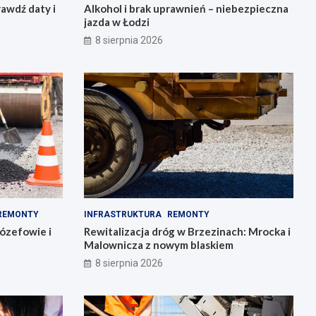
awdź daty i
Alkohol i brak uprawnień – niebezpieczna
jazda w Łodzi
8 sierpnia 2026
REMONTY
INFRASTRUKTURA
REMONTY
ózefowie i
Rewitalizacja dróg w Brzezinach: Mrocka i
Malownicza z nowym blaskiem
8 sierpnia 2026