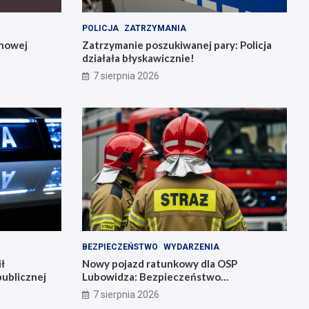
POLICJA
ZATRZYMANIA
 nowej
Zatrzymanie poszukiwanej pary: Policja
działała błyskawicznie!
7 sierpnia 2026
BEZPIECZEŃSTWO
WYDARZENIA
ł
Nowy pojazd ratunkowy dla OSP
ublicznej
Lubowidza: Bezpieczeństwo
mieszkańców na wyższym poziomie
7 sierpnia 2026