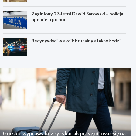
Zaginiony 27-letni Dawid Sarowski – policja
apeluje o pomoc!
Recydywiści w akcji: brutalny atak w Łodzi
Górskie wyprawy bez ryzyka: jak przygotować się na