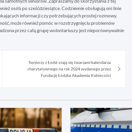
la samotnych seniorów. Zapraszamy do skorzystania z tej
nież osób po sześćdziesiątce. Codziennie obsługują oni linie
zukających informacji czy potrzebujących prostej rozmowy.
ność, może również pomóc w rozstrzygnięciu problemów
adzona przez całą grupę wolontariuszy jest nieporównywalnie
Seniorzy z Łodzi stają się twarzami kalendarza
charytatywnego na rok 2024 wydanego przez
Fundację Łódzka Akademia Kobiecości