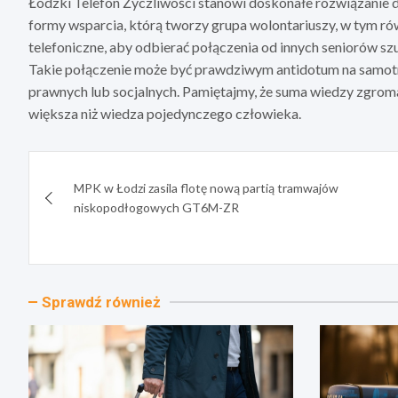
Łódzki Telefon Życzliwości stanowi doskonałe rozwiązanie d
formy wsparcia, którą tworzy grupa wolontariuszy, w tym rów
telefoniczne, aby odbierać połączenia od innych seniorów s
Takie połączenie może być prawdziwym antidotum na samot
prawnych lub socjalnych. Pamiętajmy, że suma wiedzy zgrom
większa niż wiedza pojedynczego człowieka.
Nawigacja
MPK w Łodzi zasila flotę nową partią tramwajów
wpisu
niskopodłogowych GT6M-ZR
Sprawdź również