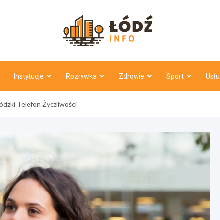
Łódź Inf
Instytucje
Rozrywka
Zdrowie
Sport
Usłu
dzki Telefon Życzliwości