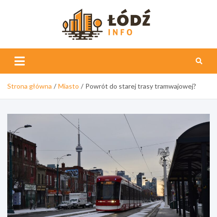
Skip
to
content
Łódź
Info
Strona główna
Miasto
Powrót do starej trasy tramwajowej?