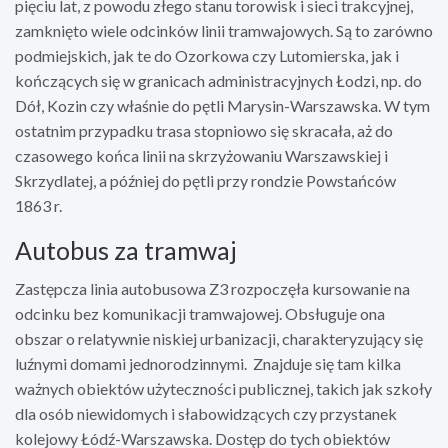
pięciu lat, z powodu złego stanu torowisk i sieci trakcyjnej,
zamknięto wiele odcinków linii tramwajowych. Są to zarówno
podmiejskich, jak te do Ozorkowa czy Lutomierska, jak i
kończących się w granicach administracyjnych Łodzi, np. do
Dół, Kozin czy właśnie do pętli Marysin-Warszawska. W tym
ostatnim przypadku trasa stopniowo się skracała, aż do
czasowego końca linii na skrzyżowaniu Warszawskiej i
Skrzydlatej, a później do pętli przy rondzie Powstańców
1863 r.
Autobus za tramwaj
Zastępcza linia autobusowa Z3 rozpoczęła kursowanie na
odcinku bez komunikacji tramwajowej. Obsługuje ona
obszar o relatywnie niskiej urbanizacji, charakteryzujący się
luźnymi domami jednorodzinnymi. Znajduje się tam kilka
ważnych obiektów użyteczności publicznej, takich jak szkoły
dla osób niewidomych i słabowidzących czy przystanek
kolejowy Łódź-Warszawska. Dostęp do tych obiektów