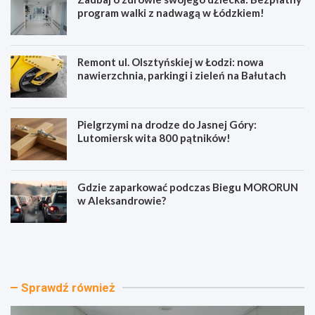
program walki z nadwagą w Łódzkiem!
Remont ul. Olsztyńskiej w Łodzi: nowa
nawierzchnia, parkingi i zieleń na Bałutach
Pielgrzymi na drodze do Jasnej Góry:
Lutomiersk wita 800 pątników!
Gdzie zaparkować podczas Biegu MORORUN
w Aleksandrowie?
Z
R
a
e
d
m
b
o
a
n
Sprawdź również
j
t
o
u
z
l