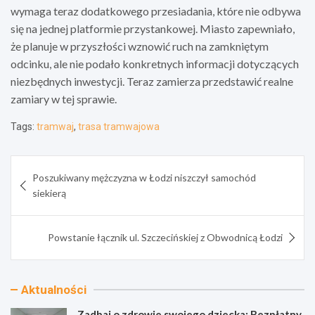
wymaga teraz dodatkowego przesiadania, które nie odbywa
się na jednej platformie przystankowej. Miasto zapewniało,
że planuje w przyszłości wznowić ruch na zamkniętym
odcinku, ale nie podało konkretnych informacji dotyczących
niezbędnych inwestycji. Teraz zamierza przedstawić realne
zamiary w tej sprawie.
Tags:
tramwaj
,
trasa tramwajowa
Nawigacja
Poszukiwany mężczyzna w Łodzi niszczył samochód
wpisu
siekierą
Powstanie łącznik ul. Szczecińskiej z Obwodnicą Łodzi
Aktualności
Zadbaj o zdrowie swojego dziecka: Bezpłatny