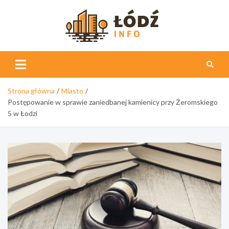
Skip
to
content
Łódź
Info
Strona główna
Miasto
Postępowanie w sprawie zaniedbanej kamienicy przy Żeromskiego
5 w Łodzi