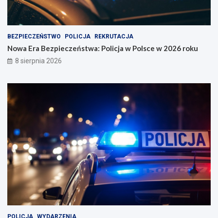
z
2
d
0
a
2
w
6
BEZPIECZEŃSTWO
POLICJA
REKRUTACJA
Ł
r
Nowa Era Bezpieczeństwa: Policja w Polsce w 2026 roku
o
o
8 sierpnia 2026
d
k
z
u
i
POLICJA
WYDARZENIA