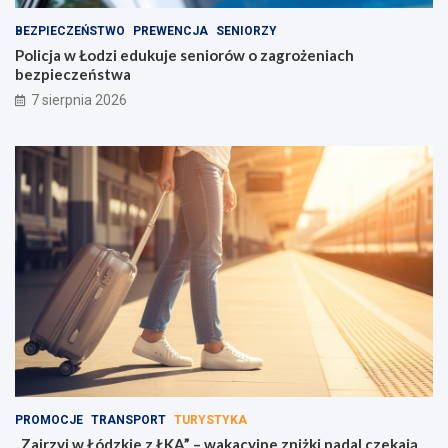
BEZPIECZEŃSTWO
PREWENCJA
SENIORZY
Policja w Łodzi edukuje seniorów o zagrożeniach
bezpieczeństwa
7 sierpnia 2026
PROMOCJE
TRANSPORT
TURYSTYKA
„Zajrzyj w Łódzkie z ŁKA” – wakacyjne zniżki nadal czekają