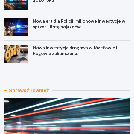
Nowa era dla Policji: milionowe inwestycje w
sprzęt i flotę pojazdów
Nowa inwestycja drogowa w Józefowie i
Rogowie zakończona!
A
N
l
o
k
w
o
a
h
E
Sprawdź również
o
r
l
a
i
B
b
e
r
z
a
p
k
i
u
e