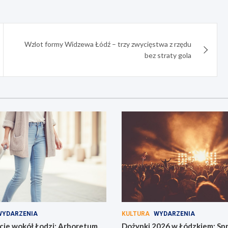
Wzlot formy Widzewa Łódź – trzy zwycięstwa z rzędu
bez straty gola
WYDARZENIA
KULTURA
WYDARZENIA
cje wokół Łodzi: Arboretum,
Dożynki 2026 w Łódzkiem: Spr