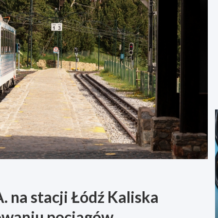
 na stacji Łódź Kaliska
owaniu pociągów