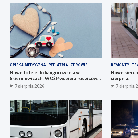
OPIEKA MEDYCZNA
PEDIATRIA
ZDROWIE
REMONTY
TR
Nowe fotele do kangurowania w
Nowe kierun
Skierniewicach: WOŚP wspiera rodziców i
sierpnia!
noworodki
7 sierpnia 2026
7 sierpnia 