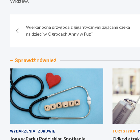
Widzew.
Nawigacja
Wielkanocna przygoda z gigantycznymi zającami czeka
wpisu
na dzieci w Ogrodach Anny w Fuzji
Sprawdź również
WYDARZENIA
ZDROWIE
TURYSTYKA
Joga w Parku Podolskim: Spotkanie
Odkryj atrak