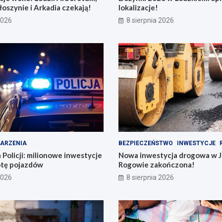
łoszynie i Arkadia czekają!
lokalizacje!
2026
8 sierpnia 2026
ARZENIA
BEZPIECZEŃSTWO
INWESTYCJE
 Policji: milionowe inwestycje
Nowa inwestycja drogowa w J
lotę pojazdów
Rogowie zakończona!
2026
8 sierpnia 2026