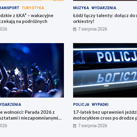
RANSPORT
TURYSTYKA
MUZYKA
WYDARZENIA
ódzkie z ŁKA” – wakacyjne
Łódź łączy talenty: dołącz do
 czekają na podróżnych
orkiestry!
2026
7 sierpnia 2026
YDARZENIA
POLICJA
WYPADKI
e wolności: Parada 2026 z
17-latek bez uprawnień jeździ
sztatami i niezapomnianymi
motocyklem cross po drodze p
!
2026
7 sierpnia 2026