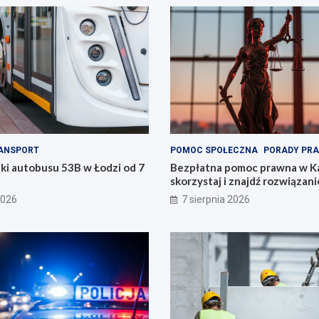
ANSPORT
POMOC SPOŁECZNA
PORADY PR
ki autobusu 53B w Łodzi od 7
Bezpłatna pomoc prawna w Ka
skorzystaj i znajdź rozwiązani
2026
7 sierpnia 2026