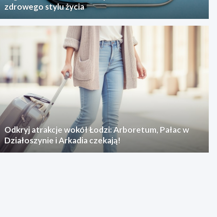
zdrowego stylu życia
Odkryj atrakcje wokół Łodzi: Arboretum, Pałac w
Działoszynie i Arkadia czekają!