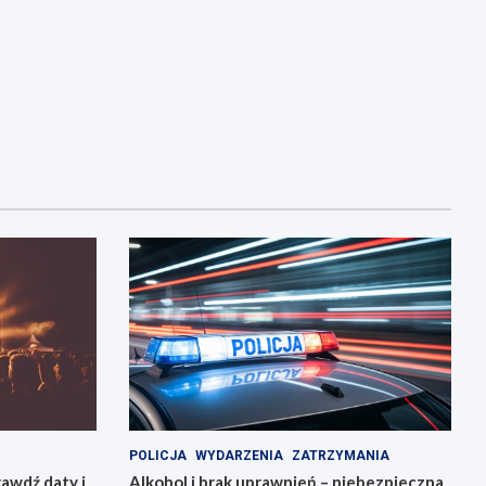
POLICJA
WYDARZENIA
ZATRZYMANIA
awdź daty i
Alkohol i brak uprawnień – niebezpieczna