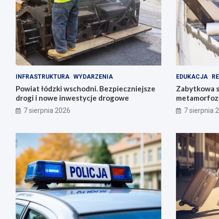
INFRASTRUKTURA
WYDARZENIA
EDUKACJA
R
Powiat łódzki wschodni. Bezpieczniejsze
Zabytkowa s
drogi i nowe inwestycje drogowe
metamorfozę
historię
7 sierpnia 2026
7 sierpnia 