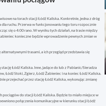
isowe na torach stacji Łódź Kaliska. Konkretnie, jedna z dróg
 dla ruchu. Przerwa w funkcjonowaniu tego toru rozpocznie
cząc się o 4:00 rano. W wyniku tych działań, na trasie między
ą Żabieniec konieczne będzie wprowadzenie pewnych zmian w
alternatywnymi trasami, a ich przegląd przedstawia się
tację Łódź Kaliska. Inne, jadące do lub z Pabianic/Sieradza
, Łódź Stoki, Zgierz, Łódź Żabieniec i na koniec Łódź Kaliska.
nie przejechać przez stację Łódź Kaliska, wykonując zmianę
 pociągów do stacji Łódź Kaliska. Będzie to miało miejsce w
zapewniono połączenia komunikacyjne w kierunku stacji Łódź