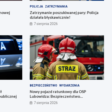
POLICJA
ZATRZYMANIA
 nowej
Zatrzymanie poszukiwanej pary: Policja
działała błyskawicznie!
7 sierpnia 2026
BEZPIECZEŃSTWO
WYDARZENIA
ł
Nowy pojazd ratunkowy dla OSP
ublicznej
Lubowidza: Bezpieczeństwo
mieszkańców na wyższym poziomie
7 sierpnia 2026