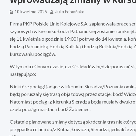
10 kwietnia 2025
Julia Fabiańska
Firma PKP Polskie Linie Kolejowe S.A. zaplanowała prace serw
szynowych w kierunku Łodzi Pabianickiej zostanie zamknięta
się 11 kwietnia o godzinie 19:00 i potrwa do 14 kwietnia, koń
Łodzią Pabianicką, Łodzią Kaliską i Łodzią Retkinia/Łodzi
kursowaniu pociągów.
W tym określonym czasie, część składów będzie poruszać się 
następująco:
Niektóre pociągi jadące w kierunku Sieradza/Poznania ominą s
będą poruszały się trasą objazdową przez stacje: Łódź Widzew
Natomiast pociągi z kierunku Sieradza będą musiały dwukrot
czoła pociągu na stacji Łódź Żabieniec.
Ostatnie planowane zmiany dotyczą skrócenia tras niektórych
przypadku relacji do/z Kutna, Łowicza, Sieradza, jednakże 