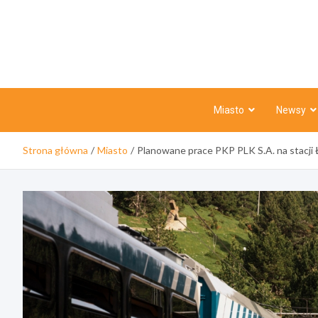
Skip
to
content
Miasto
Newsy
Strona główna
Miasto
Planowane prace PKP PLK S.A. na stacji