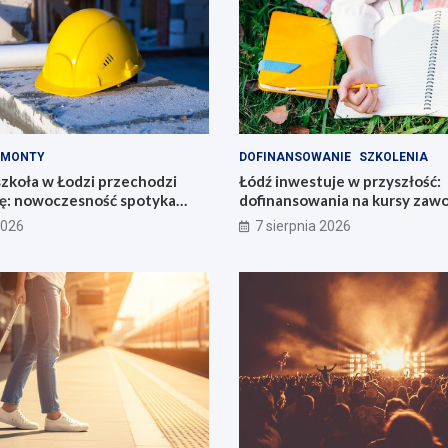
EMONTY
DOFINANSOWANIE
SZKOLENIA
zkoła w Łodzi przechodzi
Łódź inwestuje w przyszłość:
: nowoczesność spotyka
dofinansowania na kursy za
6800 zł!
2026
7 sierpnia 2026