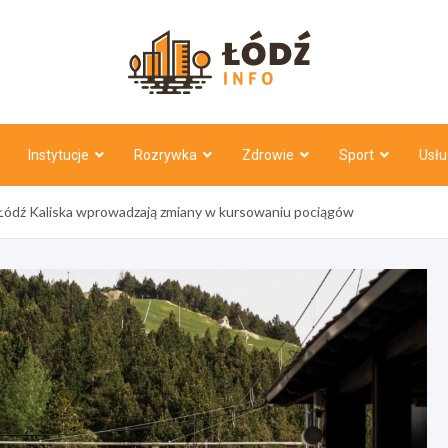
Łódź Inf
Instytucje
Rozrywka
Zdrowie
Sport
Usłu
 Łódź Kaliska wprowadzają zmiany w kursowaniu pociągów