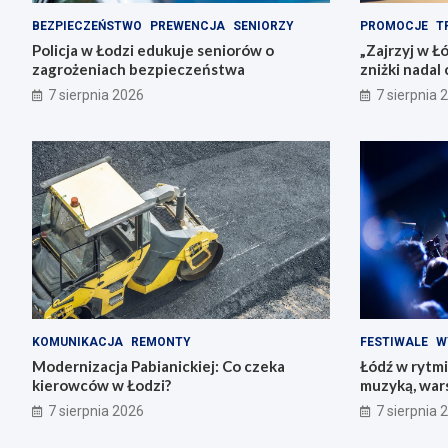
BEZPIECZEŃSTWO
PREWENCJA
SENIORZY
PROMOCJE
T
Policja w Łodzi edukuje seniorów o
„Zajrzyj w Ł
zagrożeniach bezpieczeństwa
zniżki nadal
7 sierpnia 2026
7 sierpnia 
KOMUNIKACJA
REMONTY
FESTIWALE
W
Modernizacja Pabianickiej: Co czeka
Łódź w rytmi
kierowców w Łodzi?
muzyką, war
przeżyciami
7 sierpnia 2026
7 sierpnia 