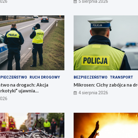
2026
5 sierpnia 2026
ZPIECZEŃSTWO
RUCH DROGOWY
BEZPIECZEŃSTWO
TRANSPORT
two na drogach: Akcja
Mikrosen: Cichy zabójca na d
arkotyki” ujawnia
4 sierpnia 2026
zialnych kierowców
2026