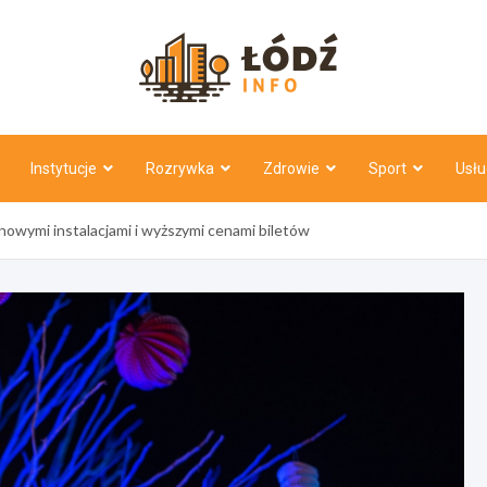
Łódź Inf
Instytucje
Rozrywka
Zdrowie
Sport
Usłu
 nowymi instalacjami i wyższymi cenami biletów