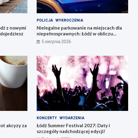
POLICJA
WYKROCZENIA
dź z nowymi
Nielegalne parkowanie na miejscach dla
 dojedziesz
niepełnosprawnych: Łódź w obliczu
problemu
5 sierpnia 2026
KONCERTY
WYDARZENIA
rot akcyzy za
Łódź Summer Festival 2027: Daty i
szczegóły nadchodzącej edycji!