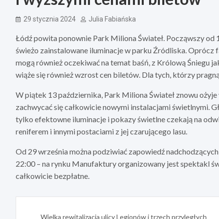
29 stycznia 2024
Julia Fabiańska
Łódź powita ponownie Park Miliona Świateł. Począwszy od 1
świeżo zainstalowane iluminacje w parku Źródliska. Oprócz f
mogą również oczekiwać na temat baśń, z Królową Śniegu j
wiąże się również wzrost cen biletów. Dla tych, którzy pragną
W piątek 13 października, Park Miliona Świateł znowu ożyje
zachwycać się całkowicie nowymi instalacjami świetlnymi.
tylko efektowne iluminacje i pokazy świetlne czekają na odw
reniferem i innymi postaciami z jej czarującego lasu.
Od 29 września można podziwiać zapowiedź nadchodzących a
22:00 – na rynku Manufaktury organizowany jest spektakl św
całkowicie bezpłatne.
Nawigacja
Wielka rewitalizacja ulicy Legionów i trzech przyległych