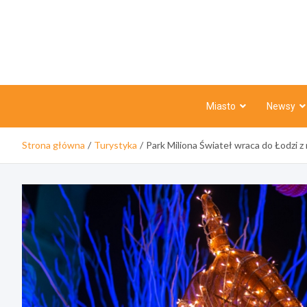
Skip
to
content
Miasto
Newsy
Strona główna
Turystyka
Park Miliona Świateł wraca do Łodzi z