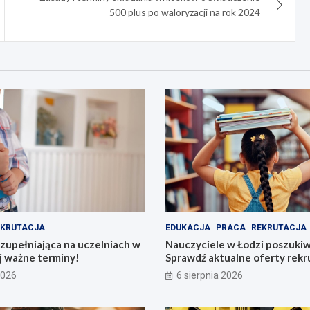
500 plus po waloryzacji na rok 2024
EKRUTACJA
EDUKACJA
PRACA
REKRUTACJA
zupełniająca na uczelniach w
Nauczyciele w Łodzi poszukiw
j ważne terminy!
Sprawdź aktualne oferty rekr
szkołach i przedszkolach
2026
6 sierpnia 2026