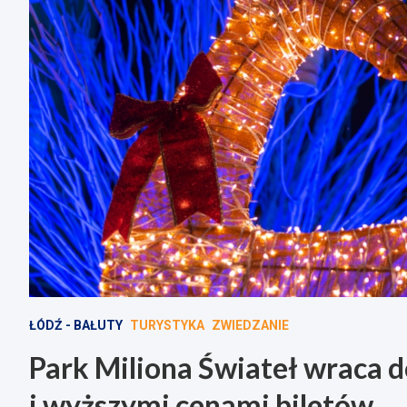
ŁÓDŹ - BAŁUTY
TURYSTYKA
ZWIEDZANIE
Park Miliona Świateł wraca d
i wyższymi cenami biletów