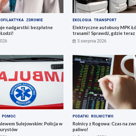
OFILAKTYKA
ZDROWIE
EKOLOGIA
TRANSPORT
je nadgarstki: bezpłatne
Elektryczne autobusy MPK Łó
 Łodzi!
trasami! Sprawdź, gdzie teraz
2026
5 sierpnia 2026
POMOC
PODATKI
ROLNICTWO
lewem Sulejowskim: Policja w
Rolnicy z Rogowa: Czas na zw
 turystów
paliwo!