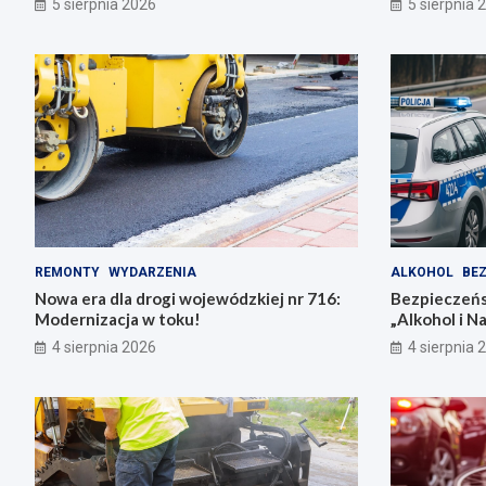
5 sierpnia 2026
5 sierpnia 
REMONTY
WYDARZENIA
ALKOHOL
BE
Nowa era dla drogi wojewódzkiej nr 716:
Bezpieczeńs
Modernizacja w toku!
„Alkohol i N
nieodpowied
4 sierpnia 2026
4 sierpnia 