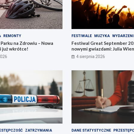
A
REMONTY
FESTIWALE
MUZYKA
WYDARZENI
Parku na Zdrowiu – Nowa
Festiwal Great September 20
i już wkrótce!
nowymi gwiazdami: Julia Wien
na liście artystów
2026
4 sierpnia 2026
ESTĘPCZOŚĆ
ZATRZYMANIA
DANE STATYSTYCZNE
PRZESTĘP