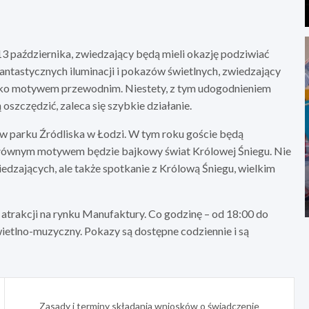
3 października, zwiedzający będą mieli okazję podziwiać
antastycznych iluminacji i pokazów świetlnych, zwiedzający
ako motywem przewodnim. Niestety, z tym udogodnieniem
 oszczędzić, zaleca się szybkie działanie.
 w parku Źródliska w Łodzi. W tym roku goście będą
 Głównym motywem będzie bajkowy świat Królowej Śniegu. Nie
iedzających, ale także spotkanie z Królową Śniegu, wielkim
trakcji na rynku Manufaktury. Co godzinę – od 18:00 do
ietlno-muzyczny. Pokazy są dostępne codziennie i są
Zasady i terminy składania wniosków o świadczenie