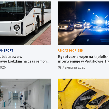
ANSPORT
UNCATEGORIZED
autobusowe w
Egzotyczne węże na kąpielisku
wie Łódzkim na czas remontu
interweniuje w Piotrkowie Tr
2026
7 sierpnia 2026