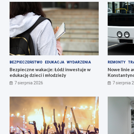
BEZPIECZEŃSTWO
EDUKACJA
WYDARZENIA
REMONTY
TR
Bezpieczne wakacje: Łódź inwestuje w
Nowe linie 
edukację dzieci i młodzieży
Konstantyno
pl. Wolności
7 sierpnia 2026
7 sierpnia 