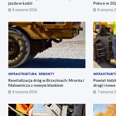
jazda w Łodzi
Polsce w 20
8 sierpnia 2026
8 sierpnia 
INFRASTRUKTURA
REMONTY
INFRASTRUKT
Rewitalizacja dróg w Brzezinach: Mrocka i
Powiat łódzk
Malownicza z nowym blaskiem
drogi i now
8 sierpnia 2026
7 sierpnia 