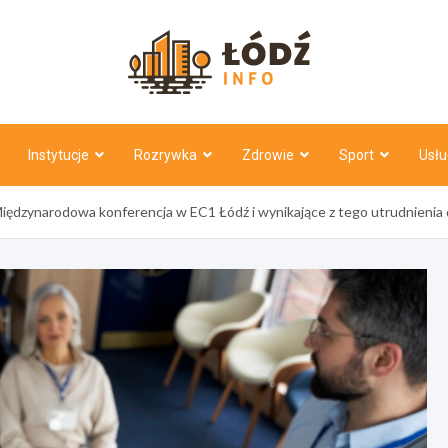
Łódź Inf
Instytucje
Rozrywka
Zdrowie
Sport
Usłu
Międzynarodowa konferencja w EC1 Łódź i wynikające z tego utrudnieni