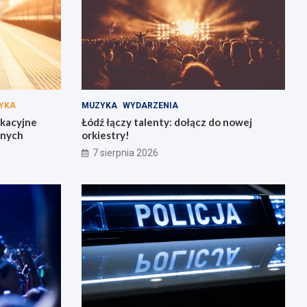
YKA
MUZYKA
WYDARZENIA
akacyjne
Łódź łączy talenty: dołącz do nowej
żnych
orkiestry!
7 sierpnia 2026