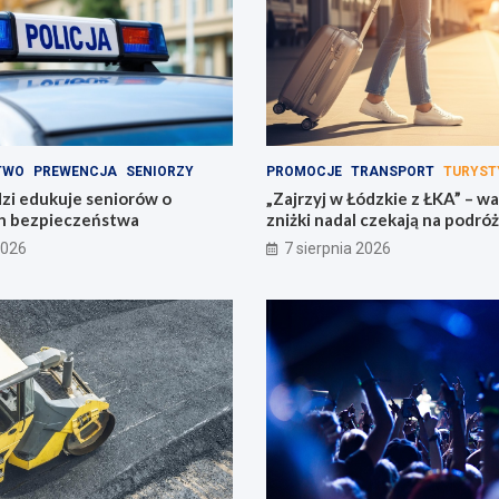
TWO
PREWENCJA
SENIORZY
PROMOCJE
TRANSPORT
TURYST
dzi edukuje seniorów o
„Zajrzyj w Łódzkie z ŁKA” – w
h bezpieczeństwa
zniżki nadal czekają na podró
2026
7 sierpnia 2026