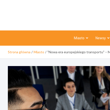
Skip
to
content
Miasto
Newsy
Strona główna
Miasto
"Nowa era europejskiego transportu" – 