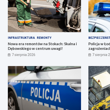
INFRASTRUKTURA
REMONTY
BEZPIECZEŃS
Nowa era remontów na Stokach: Skalna i
Policja w Ło
Dębowskiego w centrum uwagi!
zagrożeniac
7 sierpnia 2026
7 sierpnia 