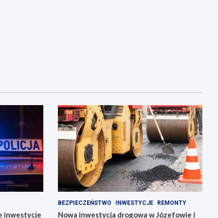
BEZPIECZEŃSTWO
INWESTYCJE
REMONTY
we inwestycje
Nowa inwestycja drogowa w Józefowie i