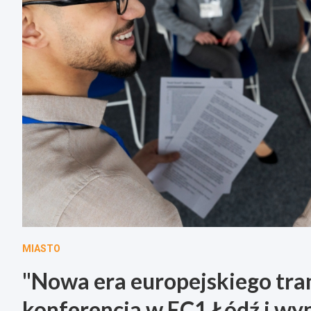
MIASTO
"Nowa era europejskiego tr
konferencja w EC1 Łódź i wyn