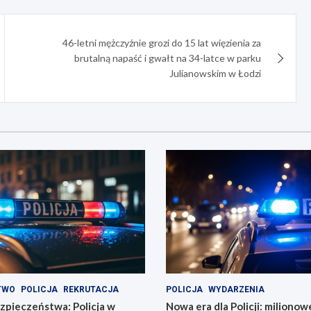
46-letni mężczyźnie grozi do 15 lat więzienia za
brutalną napaść i gwałt na 34-latce w parku
Julianowskim w Łodzi
TWO
POLICJA
REKRUTACJA
POLICJA
WYDARZENIA
zpieczeństwa: Policja w
Nowa era dla Policji: miliono