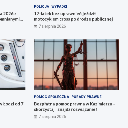
POLICJA
WYPADKI
da 2026 z
17-latek bez uprawnień jeździł
pomnianymi
motocyklem cross po drodze publicznej
7 sierpnia 2026
POMOC SPOŁECZNA
PORADY PRAWNE
 Łodzi od 7
Bezpłatna pomoc prawna w Kazimierzu –
skorzystaj i znajdź rozwiązanie!
7 sierpnia 2026