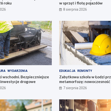
26 roku
w sprzęt i flotę pojazdów
2026
8 sierpnia 2026
URA
WYDARZENIA
EDUKACJA
REMONTY
i wschodni. Bezpieczniejsze
Zabytkowa szkoła w Łodzi pr
e inwestycje drogowe
metamorfozę: nowoczesność 
historię
2026
7 sierpnia 2026