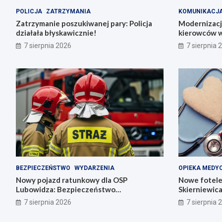
POLICJA
ZATRZYMANIA
KOMUNIKACJ
Zatrzymanie poszukiwanej pary: Policja
Modernizacja
działała błyskawicznie!
kierowców w
7 sierpnia 2026
7 sierpnia 
BEZPIECZEŃSTWO
WYDARZENIA
OPIEKA MEDY
Nowy pojazd ratunkowy dla OSP
Nowe fotele
Lubowidza: Bezpieczeństwo
Skierniewic
mieszkańców na wyższym poziomie
noworodki
7 sierpnia 2026
7 sierpnia 