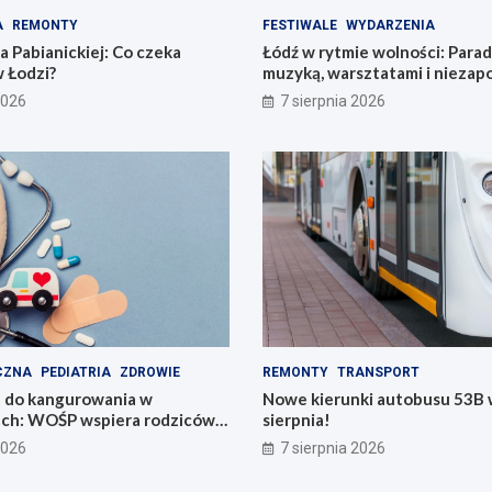
A
REMONTY
FESTIWALE
WYDARZENIA
 Pabianickiej: Co czeka
Łódź w rytmie wolności: Para
 Łodzi?
muzyką, warsztatami i nieza
przeżyciami!
2026
7 sierpnia 2026
CZNA
PEDIATRIA
ZDROWIE
REMONTY
TRANSPORT
 do kangurowania w
Nowe kierunki autobusu 53B w
ach: WOŚP wspiera rodziców i
sierpnia!
2026
7 sierpnia 2026