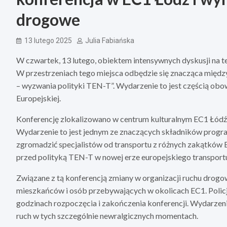
drogowe
13 lutego 2025
Julia Fabiańska
W czwartek, 13 lutego, obiektem intensywnych dyskusji na te
W przestrzeniach tego miejsca odbędzie się znacząca międ
– wyzwania polityki TEN-T”. Wydarzenie to jest częścią obo
Europejskiej.
Konferencję zlokalizowano w centrum kulturalnym EC1 Łódź
Wydarzenie to jest jednym ze znaczących składników program
zgromadzić specjalistów od transportu z różnych zakątkó
przed polityką TEN-T w nowej erze europejskiego transport
Związane z tą konferencją zmiany w organizacji ruchu drog
mieszkańców i osób przebywających w okolicach EC1. Policja
godzinach rozpoczęcia i zakończenia konferencji. Wydarzen
ruch w tych szczególnie newralgicznych momentach.