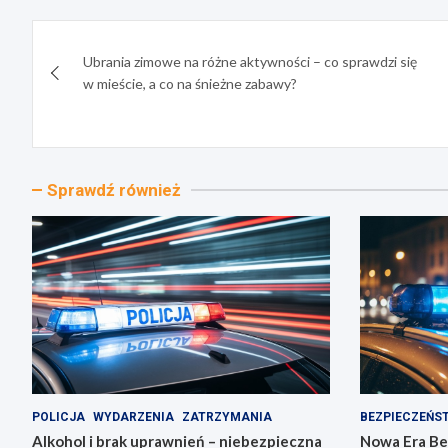
Nawigacja
Ubrania zimowe na różne aktywności – co sprawdzi się
wpisu
w mieście, a co na śnieżne zabawy?
Sprawdź również
POLICJA
WYDARZENIA
ZATRZYMANIA
BEZPIECZEŃS
Alkohol i brak uprawnień – niebezpieczna
Nowa Era Be