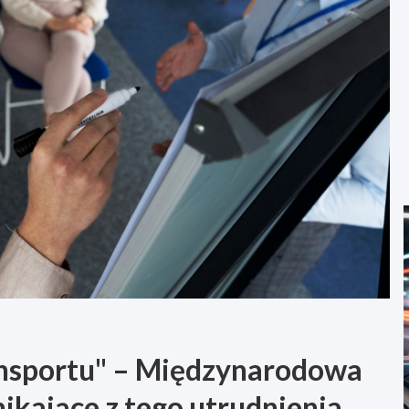
ansportu" – Międzynarodowa
ikające z tego utrudnienia