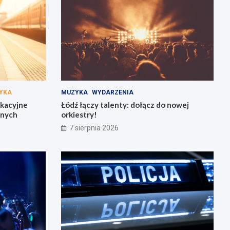
YKA
MUZYKA
WYDARZENIA
akacyjne
Łódź łączy talenty: dołącz do nowej
żnych
orkiestry!
7 sierpnia 2026