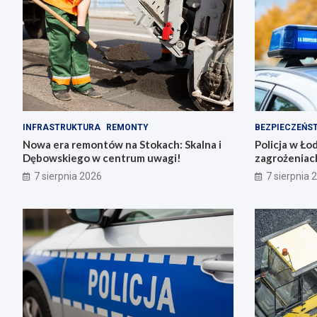
INFRASTRUKTURA
REMONTY
BEZPIECZEŃS
Nowa era remontów na Stokach: Skalna i
Policja w Ło
Dębowskiego w centrum uwagi!
zagrożeniac
7 sierpnia 2026
7 sierpnia 