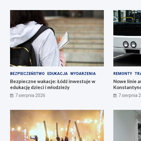
BEZPIECZEŃSTWO
EDUKACJA
WYDARZENIA
REMONTY
TR
Bezpieczne wakacje: Łódź inwestuje w
Nowe linie 
edukację dzieci i młodzieży
Konstantyno
pl. Wolności
7 sierpnia 2026
7 sierpnia 