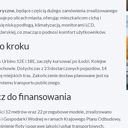
tryczne
, będące częścią dużego zamówienia zrealizowanego
uje po ulicach miasta, oferując mieszkańcom cichą i
ię niską podłogą, klimatyzacją, monitorami LCD,
erskiej, co znacząco podnosi komfort użytkowników.
po kroku
 Urbino 12E i 18E, zaczęły kursować po Łodzi. Kolejne
lechowie. Dotychczas z 23 dostarczonych pojazdów, 14
ę miejskich tras. Zakończenie dostaw planowane jest na
ystemu transportu publicznego.
z do finansowania
ści 12 metrów oraz 22 przegubowe modele, zrealizowano
 i Gospodarki Wodnej w ramach Krajowego Planu Odbudowy.
ienie floty i poprawę jakości usług transportowych.