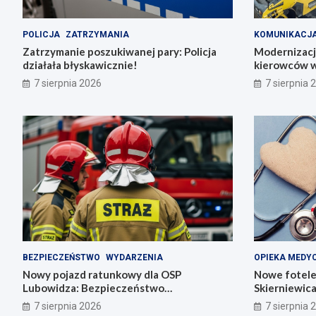
POLICJA
ZATRZYMANIA
KOMUNIKACJ
Zatrzymanie poszukiwanej pary: Policja
Modernizacja
działała błyskawicznie!
kierowców w
7 sierpnia 2026
7 sierpnia 
BEZPIECZEŃSTWO
WYDARZENIA
OPIEKA MEDY
Nowy pojazd ratunkowy dla OSP
Nowe fotele
Lubowidza: Bezpieczeństwo
Skierniewic
mieszkańców na wyższym poziomie
noworodki
7 sierpnia 2026
7 sierpnia 