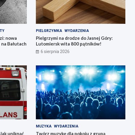
TY
PIELGRZYMKA
WYDARZENIA
zi: nowa
Pielgrzymi na drodze do Jasnej Góry:
ń na Bałutach
Lutomiersk wita 800 pątników!
6 sierpnia 2026
MUZYKA
WYDARZENIA
Jak uniknąć
Twórz muzykę dla pokoju z grupą