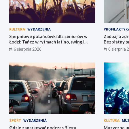
KULTURA
WYDARZENIA
PROFILAKTYK
Sierpniowe potańcówki dla seniorów w
Zadbaj o zdr
Łodzi: Tańcz w rytmach latino, swing i
Bezpłatny p
bachaty!
Łódzkiem!
6 sierpnia 2026
6 sierpnia 
SPORT
WYDARZENIA
KULTURA
MU
Gdzie zaparkować podczas Biegu
Muzyczne uni