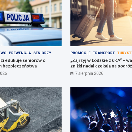
TWO
PREWENCJA
SENIORZY
PROMOCJE
TRANSPORT
TURYST
dzi edukuje seniorów o
„Zajrzyj w Łódzkie z ŁKA” – w
h bezpieczeństwa
zniżki nadal czekają na podró
2026
7 sierpnia 2026