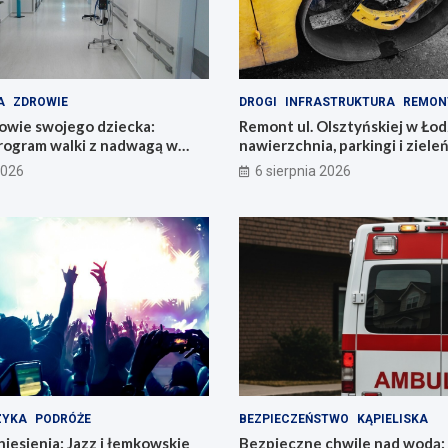
A
ZDROWIE
DROGI
INFRASTRUKTURA
REMON
owie swojego dziecka:
Remont ul. Olsztyńskiej w Łod
rogram walki z nadwagą w
nawierzchnia, parkingi i ziele
2026
6 sierpnia 2026
ZYKA
PODRÓŻE
BEZPIECZEŃSTWO
KĄPIELISKA
esienia: Jazz i łemkowskie
Bezpieczne chwile nad wodą: 