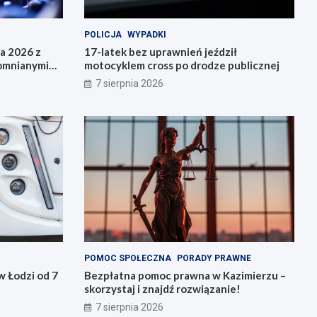
POLICJA
WYPADKI
da 2026 z
17-latek bez uprawnień jeździł
pomnianymi
motocyklem cross po drodze publicznej
7 sierpnia 2026
POMOC SPOŁECZNA
PORADY PRAWNE
 Łodzi od 7
Bezpłatna pomoc prawna w Kazimierzu –
skorzystaj i znajdź rozwiązanie!
7 sierpnia 2026