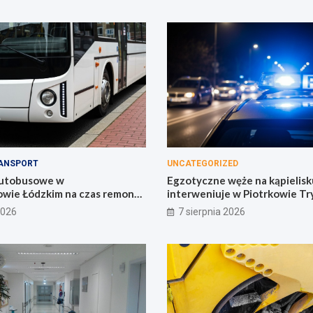
ANSPORT
UNCATEGORIZED
autobusowe w
Egzotyczne węże na kąpielisku
wie Łódzkim na czas remontu
interweniuje w Piotrkowie Tr
2026
7 sierpnia 2026