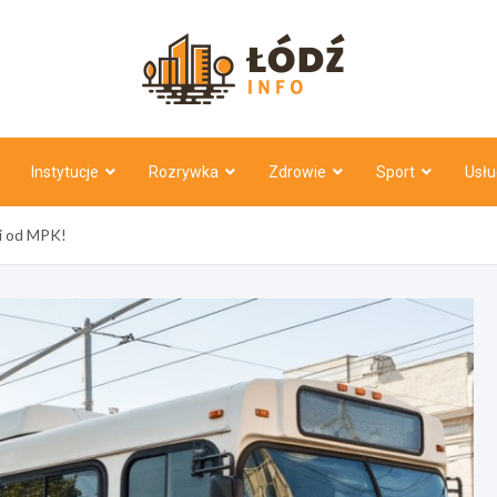
Łódź Inf
Instytucje
Rozrywka
Zdrowie
Sport
Usłu
i od MPK!