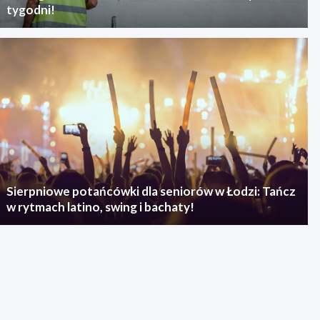
tygodni!
Sierpniowe potańcówki dla seniorów w Łodzi: Tańcz
w rytmach latino, swing i bachaty!