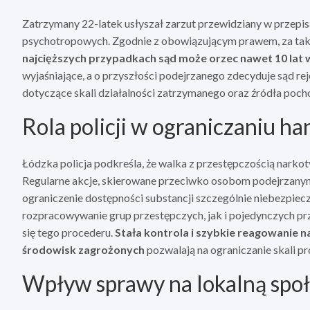
Zatrzymany 22-latek usłyszał zarzut przewidziany w przepisa
psychotropowych. Zgodnie z obowiązującym prawem, za taki
najcięższych przypadkach sąd może orzec nawet 10 lat 
wyjaśniające, a o przyszłości podejrzanego zdecyduje sąd r
dotyczące skali działalności zatrzymanego oraz źródła poc
Rola policji w ograniczaniu h
Łódzka policja podkreśla, że walka z przestępczością narkot
Regularne akcje, skierowane przeciwko osobom podejrzanym 
ograniczenie dostępności substancji szczególnie niebezpiec
rozpracowywanie grup przestępczych, jak i pojedynczych pr
się tego procederu.
Stała kontrola i szybkie reagowanie
środowisk zagrożonych
pozwalają na ograniczanie skali pr
Wpływ sprawy na lokalną spo