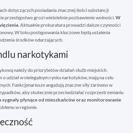
ch dotyczących posiadania znacznej ilości substancji
e przestępstwo grozi wieloletnie pozbawienie wolności.
W
więzienia
. Aktualnie prokuratura prowadzi dalsze czynności
ejonowy. W toku postępowania kluczowe będą ustalenia
hodzenia środków odurzających.
andlu narkotykami
ykową należy do priorytetów działań służb miejskich.
o udział w nielegalnym rynku narkotyków, mają na celu
znych. Funkcjonariusze angażują znaczne siły zarówno w
zypadków, aby skutecznie przeciwdziałać rozprzestrzenianiu
 na sygnały płynące od mieszkańców oraz monitorowanie
oblemu w regionie.
łeczność