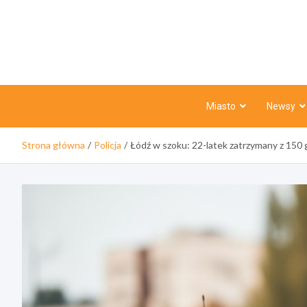
Skip
to
content
Miasto
Newsy
Strona główna
Policja
Łódź w szoku: 22-latek zatrzymany z 150