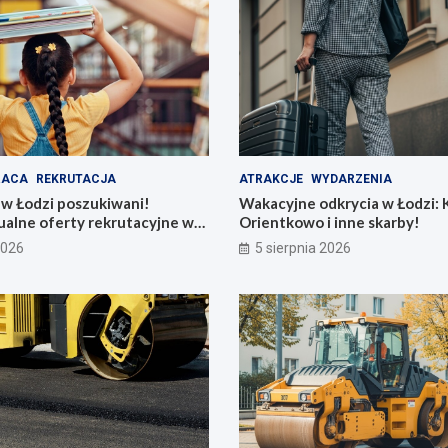
RACA
REKRUTACJA
ATRAKCJE
WYDARZENIA
 w Łodzi poszukiwani!
Wakacyjne odkrycia w Łodzi: K
ualne oferty rekrutacyjne w
Orientkowo i inne skarby!
rzedszkolach
2026
5 sierpnia 2026