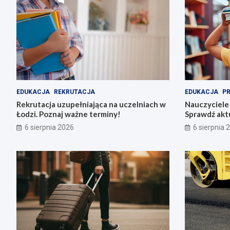
EDUKACJA
REKRUTACJA
EDUKACJA
P
Rekrutacja uzupełniająca na uczelniach w
Nauczyciele
Łodzi. Poznaj ważne terminy!
Sprawdź akt
szkołach i p
6 sierpnia 2026
6 sierpnia 