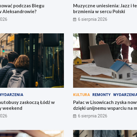
kować podczas Biegu
Muzyczne uniesienia: Jazz i 
Aleksandrowie?
brzmienia w sercu Polski
2026
6 sierpnia 2026
WYDARZENIA
KULTURA
REMONTY
WYDARZENI
utobusy zaskoczą Łódź w
Pałac w Lisowicach zyska now
y weekend
dzięki unijnemu wsparciu na 
2026
6 sierpnia 2026