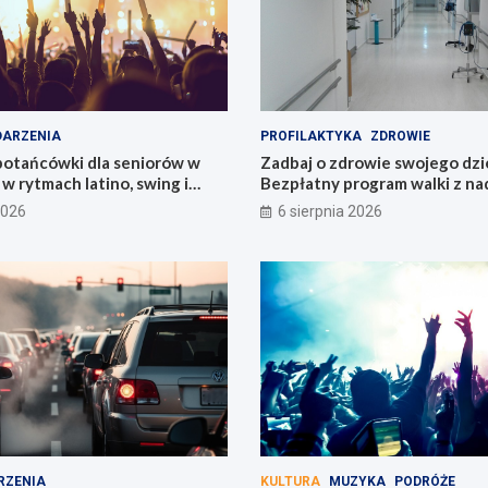
ARZENIA
PROFILAKTYKA
ZDROWIE
potańcówki dla seniorów w
Zadbaj o zdrowie swojego dzi
 w rytmach latino, swing i
Bezpłatny program walki z n
Łódzkiem!
2026
6 sierpnia 2026
RZENIA
KULTURA
MUZYKA
PODRÓŻE