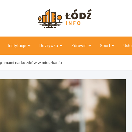
Łódź Inf
Instytucje
Rozrywka
Zdrowie
Sport
Usłu
 gramami narkotyków w mieszkaniu