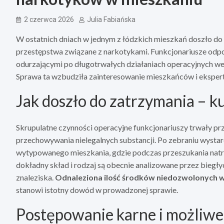
2 czerwca 2026
Julia Fabiańska
W ostatnich dniach w jednym z łódzkich mieszkań doszło 
przestępstwa związane z narkotykami. Funkcjonariusze odpo
odurzającymi po długotrwałych działaniach operacyjnych wesz
Sprawa ta wzbudziła zainteresowanie mieszkańców i ekspert
Jak doszło do zatrzymania – ku
Skrupulatne czynności operacyjne funkcjonariuszy trwały prze
przechowywania nielegalnych substancji. Po zebraniu wysta
wytypowanego mieszkania, gdzie podczas przeszukania natra
dokładny skład i rodzaj są obecnie analizowane przez biegłyc
znaleziska.
Odnaleziona ilość środków niedozwolonych 
stanowi istotny dowód w prowadzonej sprawie.
Postępowanie karne i możliwe