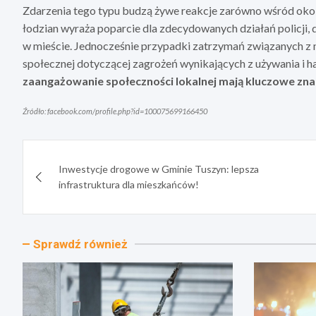
Zdarzenia tego typu budzą żywe reakcje zarówno wśród okoli
łodzian wyraża poparcie dla zdecydowanych działań policji,
w mieście. Jednocześnie przypadki zatrzymań związanych z 
społecznej dotyczącej zagrożeń wynikających z używania i 
zaangażowanie społeczności lokalnej mają kluczowe zna
Źródło: facebook.com/profile.php?id=100075699166450
Nawigacja
Inwestycje drogowe w Gminie Tuszyn: lepsza
wpisu
infrastruktura dla mieszkańców!
Sprawdź również