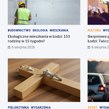
BUDOWNICTWO
EKOLOGIA
MIESZKANIA
KULTURA
WYD
Ekologiczne mieszkania w Łodzi: 153
Sierpniowe 
rodziny w 15 tygodni!
Łodzi: Tańcz
bachaty!
6 sierpnia 2026
6 sierpnia 
PIELGRZYMKA
WYDARZENIA
SPORT
WYDA