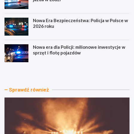
Nowa Era Bezpieczeństwa: Policja w Polsce w
2026 roku
Nowa era dla Policji: milionowe inwestycje w
sprzęt i flotę pojazdów
D
A
o
l
ż
k
y
o
n
h
Sprawdź również
k
o
i
l
2
i
0
b
2
r
6
a
w
k
Ł
u