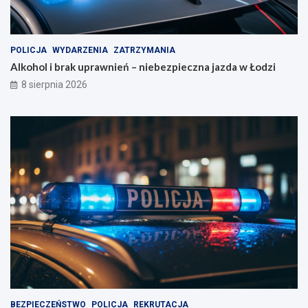
l
z
i
d
z
a
a
w
POLICJA
WYDARZENIA
ZATRZYMANIA
c
Ł
Alkohol i brak uprawnień – niebezpieczna jazda w Łodzi
j
o
8 sierpnia 2026
e
d
!
z
i
BEZPIECZEŃSTWO
POLICJA
REKRUTACJA