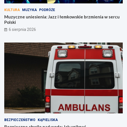
KULTURA
MUZYKA
PODRÓŻE
Muzyczne uniesienia: Jazz i łemkowskie brzmienia w sercu
Polski
6 sierpnia 2026
BEZPIECZEŃSTWO
KĄPIELISKA
Bezpieczne chwile nad wodą: Jak uniknąć