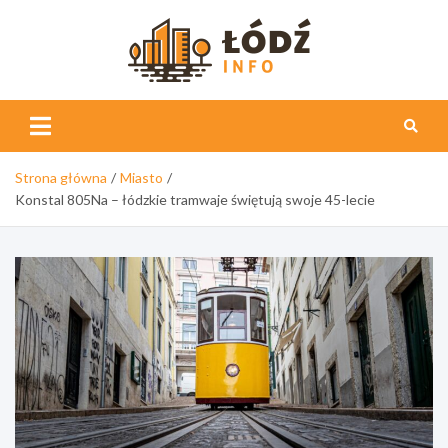
Skip
to
content
Łódź
Info
Strona główna
Miasto
Konstal 805Na – łódzkie tramwaje świętują swoje 45-lecie