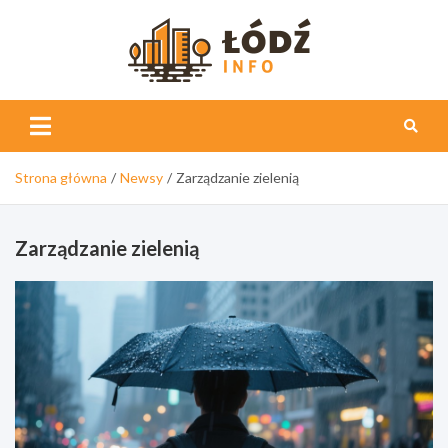
Skip
to
content
Łódź
Info
Strona główna
Newsy
Zarządzanie zielenią
Zarządzanie zielenią