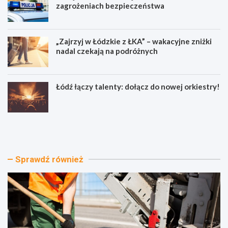
zagrożeniach bezpieczeństwa
„Zajrzyj w Łódzkie z ŁKA” – wakacyjne zniżki
nadal czekają na podróżnych
Łódź łączy talenty: dołącz do nowej orkiestry!
N
P
o
o
w
l
a
i
e
c
Sprawdź również
r
j
a
a
r
w
e
Ł
m
o
o
d
n
z
t
i