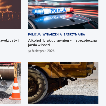
POLICJA
WYDARZENIA
ZATRZYMANIA
awdź daty i
Alkohol i brak uprawnień – niebezpieczna
jazda w Łodzi
8 sierpnia 2026