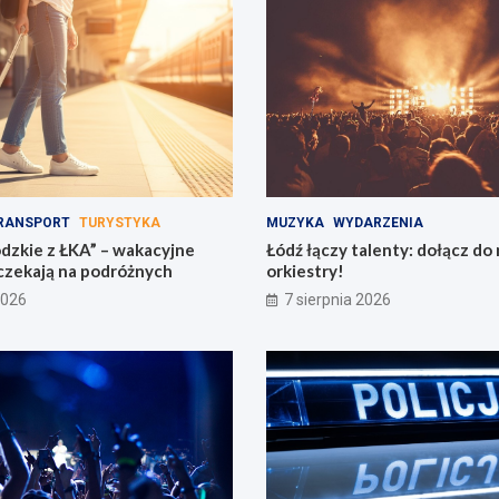
RANSPORT
TURYSTYKA
MUZYKA
WYDARZENIA
ódzkie z ŁKA” – wakacyjne
Łódź łączy talenty: dołącz do
 czekają na podróżnych
orkiestry!
2026
7 sierpnia 2026