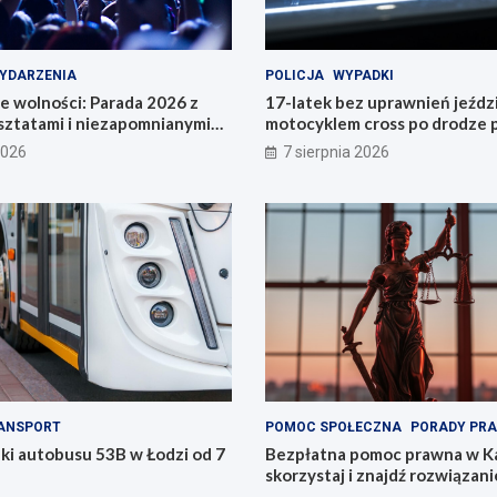
YDARZENIA
POLICJA
WYPADKI
e wolności: Parada 2026 z
17-latek bez uprawnień jeździ
sztatami i niezapomnianymi
motocyklem cross po drodze p
!
2026
7 sierpnia 2026
ANSPORT
POMOC SPOŁECZNA
PORADY PR
ki autobusu 53B w Łodzi od 7
Bezpłatna pomoc prawna w Ka
skorzystaj i znajdź rozwiązani