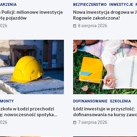
ARZENIA
BEZPIECZEŃSTWO
INWESTYCJE
 Policji: milionowe inwestycje
Nowa inwestycja drogowa w J
lotę pojazdów
Rogowie zakończona!
2026
8 sierpnia 2026
EMONTY
DOFINANSOWANIE
SZKOLENIA
zkoła w Łodzi przechodzi
Łódź inwestuje w przyszłość:
: nowoczesność spotyka
dofinansowania na kursy za
6800 zł!
2026
7 sierpnia 2026