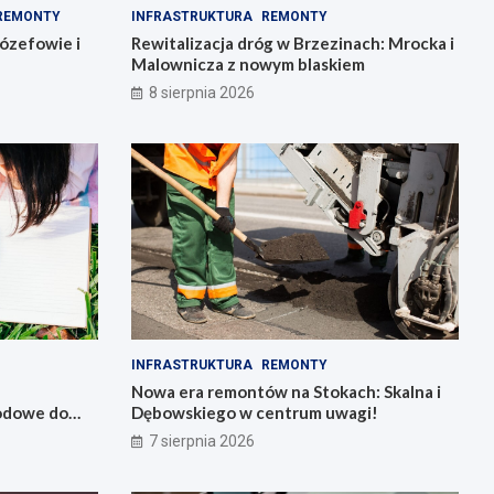
REMONTY
INFRASTRUKTURA
REMONTY
ózefowie i
Rewitalizacja dróg w Brzezinach: Mrocka i
Malownicza z nowym blaskiem
8 sierpnia 2026
INFRASTRUKTURA
REMONTY
Nowa era remontów na Stokach: Skalna i
wodowe do
Dębowskiego w centrum uwagi!
7 sierpnia 2026