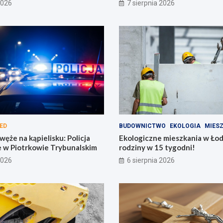
2026
7 sierpnia 2026
ED
BUDOWNICTWO
EKOLOGIA
MIES
ęże na kąpielisku: Policja
Ekologiczne mieszkania w Łod
e w Piotrkowie Trybunalskim
rodziny w 15 tygodni!
2026
6 sierpnia 2026