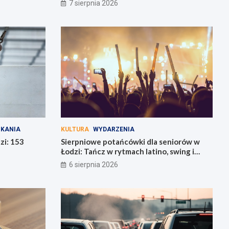
7 sierpnia 2026
ZKANIA
KULTURA
WYDARZENIA
zi: 153
Sierpniowe potańcówki dla seniorów w
Łodzi: Tańcz w rytmach latino, swing i
bachaty!
6 sierpnia 2026