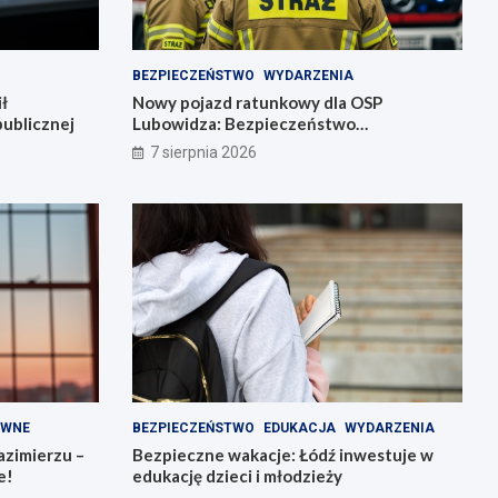
BEZPIECZEŃSTWO
WYDARZENIA
ł
Nowy pojazd ratunkowy dla OSP
ublicznej
Lubowidza: Bezpieczeństwo
mieszkańców na wyższym poziomie
7 sierpnia 2026
AWNE
BEZPIECZEŃSTWO
EDUKACJA
WYDARZENIA
zimierzu –
Bezpieczne wakacje: Łódź inwestuje w
e!
edukację dzieci i młodzieży