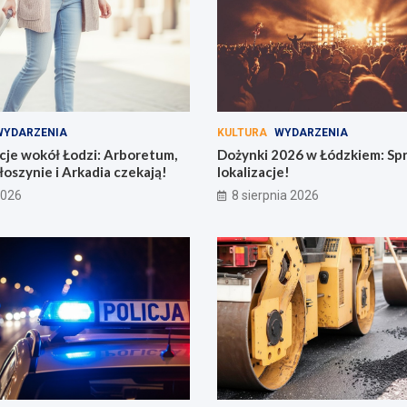
WYDARZENIA
KULTURA
WYDARZENIA
cje wokół Łodzi: Arboretum,
Dożynki 2026 w Łódzkiem: Spr
łoszynie i Arkadia czekają!
lokalizacje!
2026
8 sierpnia 2026