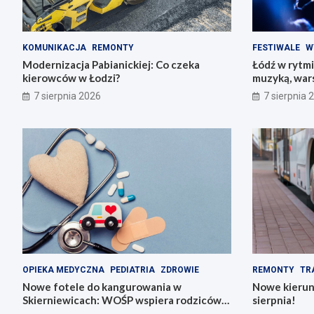
KOMUNIKACJA
REMONTY
FESTIWALE
W
Modernizacja Pabianickiej: Co czeka
Łódź w rytmi
kierowców w Łodzi?
muzyką, war
przeżyciami
7 sierpnia 2026
7 sierpnia 
OPIEKA MEDYCZNA
PEDIATRIA
ZDROWIE
REMONTY
TR
Nowe fotele do kangurowania w
Nowe kierun
Skierniewicach: WOŚP wspiera rodziców i
sierpnia!
noworodki