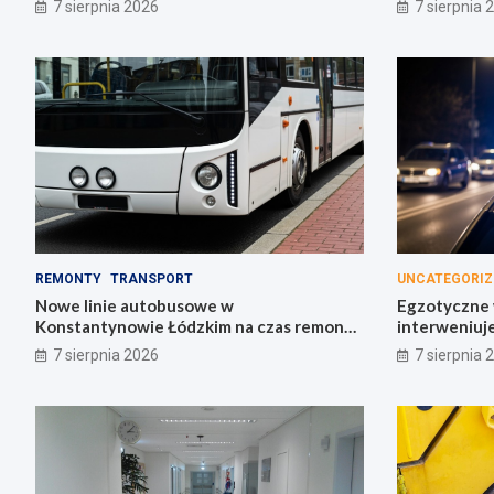
7 sierpnia 2026
7 sierpnia 
REMONTY
TRANSPORT
UNCATEGORIZ
Nowe linie autobusowe w
Egzotyczne w
Konstantynowie Łódzkim na czas remontu
interweniuj
pl. Wolności
7 sierpnia 2026
7 sierpnia 