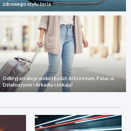
zdrowego stylu życia
Odkryj atrakcje wokół Łodzi: Arboretum, Pałac w
Działoszynie i Arkadia czekają!