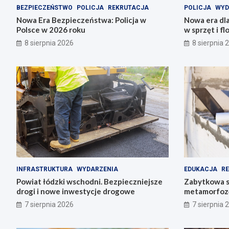
BEZPIECZEŃSTWO
POLICJA
REKRUTACJA
POLICJA
WYD
Nowa Era Bezpieczeństwa: Policja w
Nowa era dla
Polsce w 2026 roku
w sprzęt i f
8 sierpnia 2026
8 sierpnia 
INFRASTRUKTURA
WYDARZENIA
EDUKACJA
R
Powiat łódzki wschodni. Bezpieczniejsze
Zabytkowa s
drogi i nowe inwestycje drogowe
metamorfozę
historię
7 sierpnia 2026
7 sierpnia 