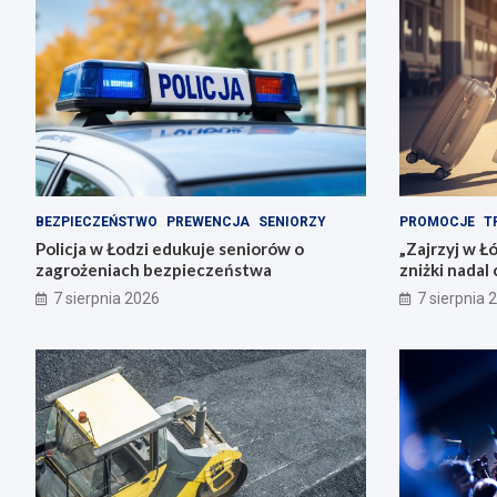
BEZPIECZEŃSTWO
PREWENCJA
SENIORZY
PROMOCJE
T
Policja w Łodzi edukuje seniorów o
„Zajrzyj w Ł
zagrożeniach bezpieczeństwa
zniżki nadal
7 sierpnia 2026
7 sierpnia 