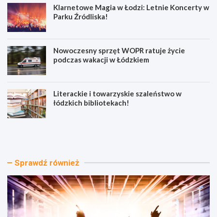
Klarnetowe Magia w Łodzi: Letnie Koncerty w
Parku Źródliska!
Nowoczesny sprzęt WOPR ratuje życie
podczas wakacji w Łódzkiem
Literackie i towarzyskie szaleństwo w
łódzkich bibliotekach!
J
K
a
l
z
a
z
r
o
n
Sprawdź również
w
e
e
t
W
o
a
w
k
e
a
M