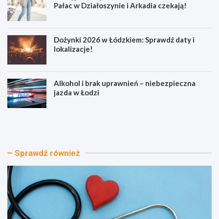
Pałac w Działoszynie i Arkadia czekają!
Dożynki 2026 w Łódzkiem: Sprawdź daty i
lokalizacje!
Alkohol i brak uprawnień – niebezpieczna
jazda w Łodzi
J
O
o
d
g
k
a
r
w
y
Sprawdź również
P
j
a
a
r
t
k
r
u
a
P
k
o
c
d
j