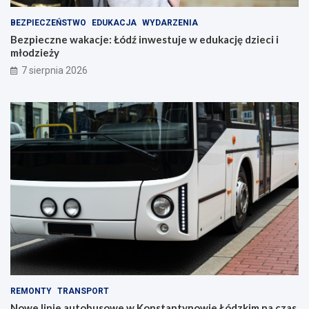
BEZPIECZEŃSTWO
EDUKACJA
WYDARZENIA
Bezpieczne wakacje: Łódź inwestuje w edukację dzieci i
młodzieży
7 sierpnia 2026
REMONTY
TRANSPORT
Nowe linie autobusowe w Konstantynowie Łódzkim na czas