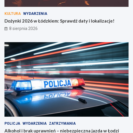
a
c
KULTURA
WYDARZENIA
z
Dożynki 2026 w Łódzkiem: Sprawdź daty i lokalizacje!
e
k
8 sierpnia 2026
a
j
ą
!
POLICJA
WYDARZENIA
ZATRZYMANIA
Alkohol i brak uprawnień – niebezpieczna jazda w Łodzi