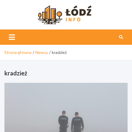
Skip
to
content
Łódź
Info
Strona główna
Newsy
kradzież
kradzież