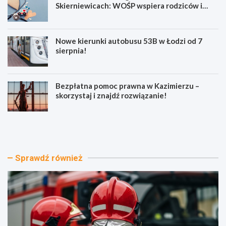
Skierniewicach: WOŚP wspiera rodziców i
noworodki
Nowe kierunki autobusu 53B w Łodzi od 7
sierpnia!
Bezpłatna pomoc prawna w Kazimierzu –
skorzystaj i znajdź rozwiązanie!
N
N
o
o
w
w
y
e
p
f
Sprawdź również
o
o
j
t
a
e
z
l
d
e
r
d
a
o
t
k