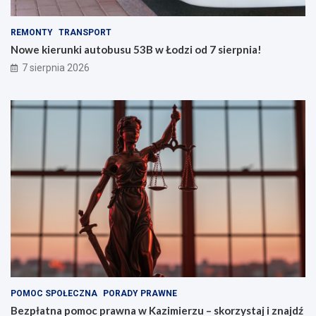
n
n
a
o
REMONTY
TRANSPORT
w
w
Nowe kierunki autobusu 53B w Łodzi od 7 sierpnia!
y
o
ż
r
7 sierpnia 2026
s
o
z
d
y
k
m
i
p
o
z
i
o
m
i
e
POMOC SPOŁECZNA
PORADY PRAWNE
Bezpłatna pomoc prawna w Kazimierzu – skorzystaj i znajdź